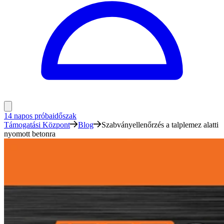
14 napos próbaidőszak
Támogatási Központ
Blog
Szabványellenőrzés a talplemez alatti
nyomott betonra