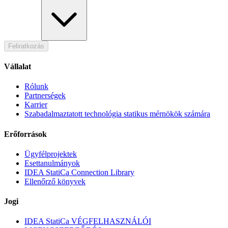
Feliratkozás
Vállalat
Rólunk
Partnerségek
Karrier
Szabadalmaztatott technológia statikus mérnökök számára
Erőforrások
Ügyfélprojektek
Esettanulmányok
IDEA StatiCa Connection Library
Ellenőrző könyvek
Jogi
IDEA StatiCa VÉGFELHASZNÁLÓI