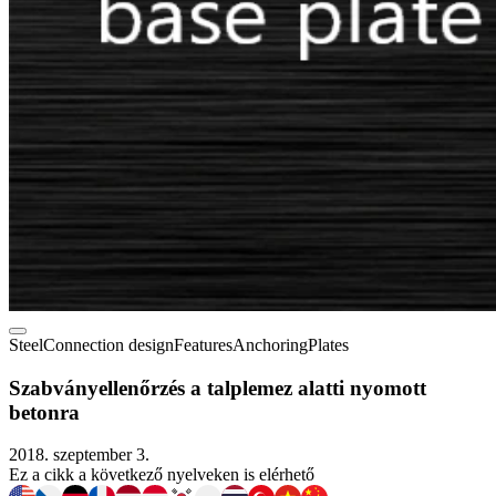
Steel
Connection design
Features
Anchoring
Plates
Szabványellenőrzés a talplemez alatti nyomott
betonra
2018. szeptember 3.
Ez a cikk a következő nyelveken is elérhető