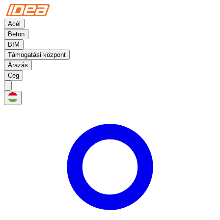
Acél
Beton
BIM
Támogatási központ
Árazás
Cég