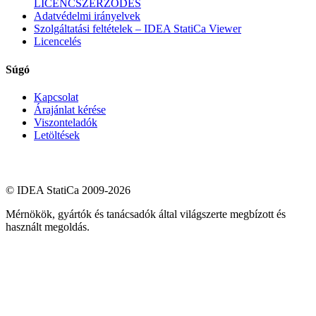
LICENCSZERZŐDÉS
Adatvédelmi irányelvek
Szolgáltatási feltételek – IDEA StatiCa Viewer
Licencelés
Súgó
Kapcsolat
Árajánlat kérése
Viszonteladók
Letöltések
© IDEA StatiCa 2009-2026
Mérnökök, gyártók és tanácsadók által világszerte megbízott és
használt megoldás.