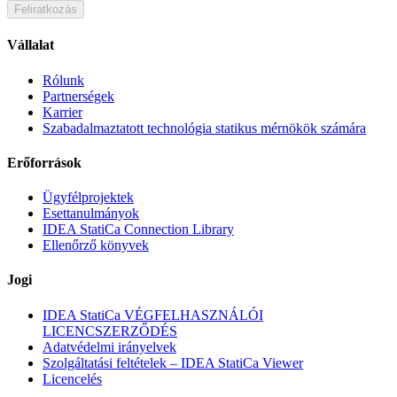
Feliratkozás
Vállalat
Rólunk
Partnerségek
Karrier
Szabadalmaztatott technológia statikus mérnökök számára
Erőforrások
Ügyfélprojektek
Esettanulmányok
IDEA StatiCa Connection Library
Ellenőrző könyvek
Jogi
IDEA StatiCa VÉGFELHASZNÁLÓI
LICENCSZERZŐDÉS
Adatvédelmi irányelvek
Szolgáltatási feltételek – IDEA StatiCa Viewer
Licencelés