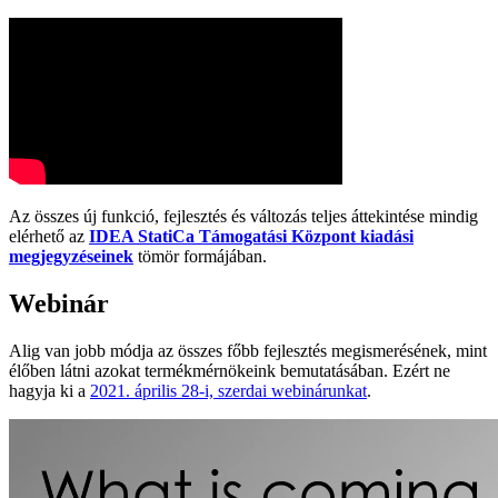
Az összes új funkció, fejlesztés és változás teljes áttekintése mindig
elérhető az
IDEA StatiCa Támogatási Központ kiadási
megjegyzéseinek
tömör formájában.
Webinár
Alig van jobb módja az összes főbb fejlesztés megismerésének, mint
élőben látni azokat termékmérnökeink bemutatásában. Ezért ne
hagyja ki a
2021. április 28-i, szerdai webinárunkat
.