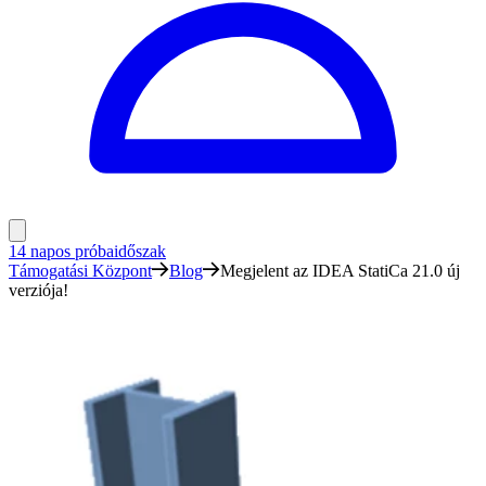
14 napos próbaidőszak
Támogatási Központ
Blog
Megjelent az IDEA StatiCa 21.0 új
verziója!