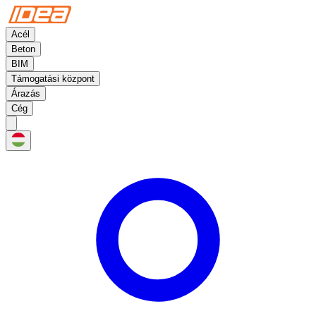
Acél
Beton
BIM
Támogatási központ
Árazás
Cég