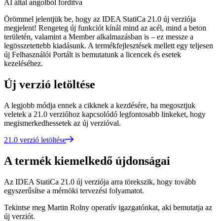
AI által angolból fordítva
Örömmel jelentjük be, hogy az IDEA StatiCa 21.0 új verziója
megjelent! Rengeteg új funkciót kínál mind az acél, mind a beton
területén, valamint a Member alkalmazásban is – ez messze a
legösszetettebb kiadásunk. A termékfejlesztések mellett egy teljesen
új Felhasználói Portált is bemutatunk a licencek és esetek
kezeléséhez.
Új verzió letöltése
A legjobb módja ennek a cikknek a kezdésére, ha megosztjuk
veletek a 21.0 verzióhoz kapcsolódó legfontosabb linkeket, hogy
megismerkedhessetek az új verzióval.
21.0 verzió letöltése
A termék kiemelkedő újdonságai
Az IDEA StatiCa 21.0 új verziója arra törekszik, hogy tovább
egyszerűsítse a mérnöki tervezési folyamatot.
Tekintse meg Martin Rolny operatív igazgatónkat, aki bemutatja az
új verziót.