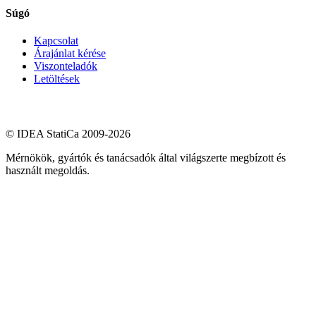
Súgó
Kapcsolat
Árajánlat kérése
Viszonteladók
Letöltések
© IDEA StatiCa 2009-2026
Mérnökök, gyártók és tanácsadók által világszerte megbízott és
használt megoldás.