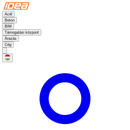
Acél
Beton
BIM
Támogatási központ
Árazás
Cég