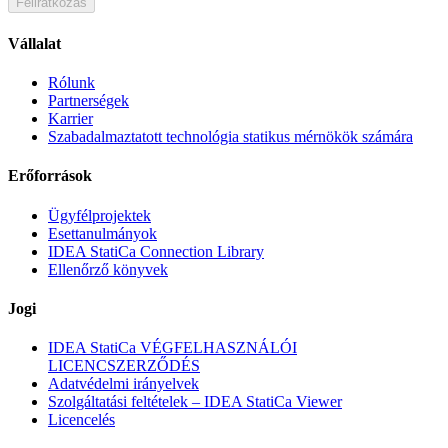
Feliratkozás
Vállalat
Rólunk
Partnerségek
Karrier
Szabadalmaztatott technológia statikus mérnökök számára
Erőforrások
Ügyfélprojektek
Esettanulmányok
IDEA StatiCa Connection Library
Ellenőrző könyvek
Jogi
IDEA StatiCa VÉGFELHASZNÁLÓI
LICENCSZERZŐDÉS
Adatvédelmi irányelvek
Szolgáltatási feltételek – IDEA StatiCa Viewer
Licencelés