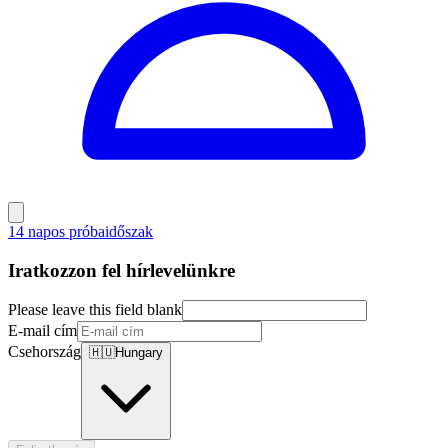
14 napos próbaidőszak
Iratkozzon fel hírlevelünkre
Please leave this field blank
E-mail cím
Csehország
🇭🇺
Hungary