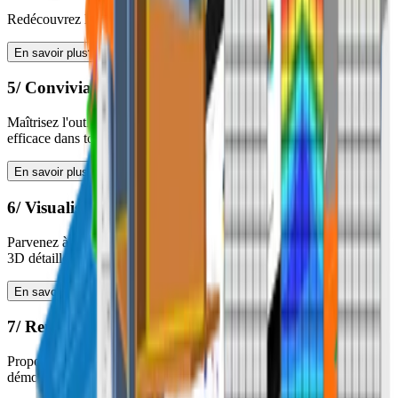
Redécouvrez la joie de vos tâches d'ingénierie en structure
En savoir plus
5/ Convivialité
Maîtrisez l'outil rapidement et utilisez la conception d'assemblages
efficace dans tous vos projets
En savoir plus
6/ Visualisation
Parvenez à l'achat du projet plus facilement avec les visualisations
3D détaillées des assemblages
En savoir plus
7/ Rentabilité
Proposez des conceptions d'assemblages efficaces et clairement
démontrables à vos clients