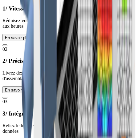
1/ Vitesse
Réduisez votre temps de conception d'assemblages des semaines
aux heures
En savoir plus
02
2/ Précision
Livrez des conceptions sans erreur pour chaque de vos projets
d'assemblages
En savoir plus
03
3/ Intégration
Reliez le logiciel avec BIM et éliminez la ressaisie manuelle des
données