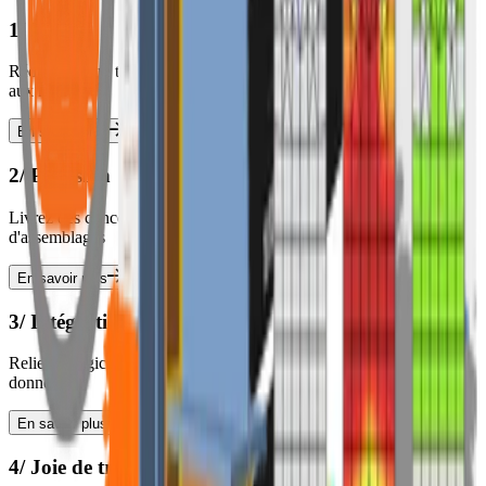
1/ Vitesse
Réduisez votre temps de conception d'assemblages des semaines
aux heures
En savoir plus
2/ Précision
Livrez des conceptions sans erreur pour chaque de vos projets
d'assemblages
En savoir plus
3/ Intégration
Reliez le logiciel avec BIM et éliminez la ressaisie manuelle des
données
En savoir plus
4/ Joie de travail