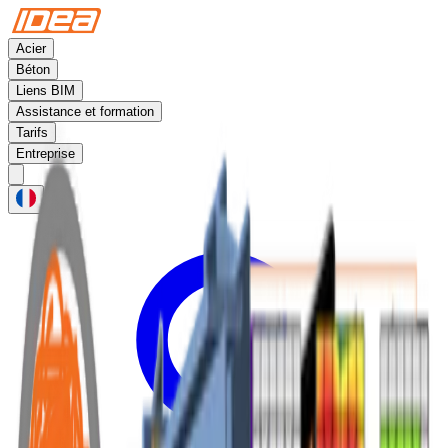
Acier
Béton
Liens BIM
Assistance et formation
Tarifs
Entreprise