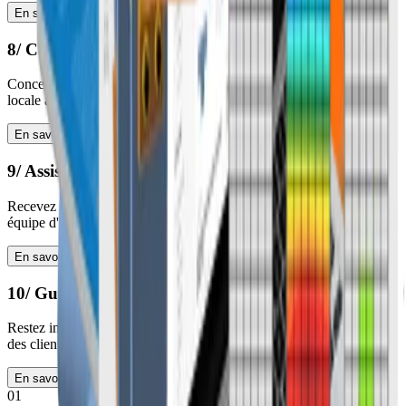
En savoir plus
8/ Conformité avec les normes
Concevez des assemblages conformes à n'importe quelle norme
locale avec confiance
En savoir plus
9/ Assistance
Recevez de l'assistance quand vous en avez besoin grâce à notre
équipe d'ingénieurs dédiée
En savoir plus
10/ Guidé par ingénieurs
Restez innovatifs avec notre feuille de route définie par les besoins
des clients
En savoir plus
01