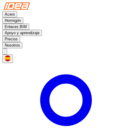
Acero
Hormigón
Enlaces BIM
Apoyo y aprendizaje
Precios
Nosotros