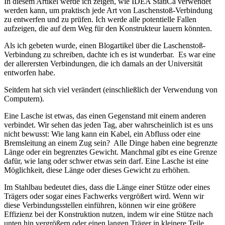
In diesem Artikel werde ich zeigen, wie IDEA StatiCa verwendet
werden kann, um praktisch jede Art von Laschenstoß-Verbindung
zu entwerfen und zu prüfen. Ich werde alle potentielle Fallen
aufzeigen, die auf dem Weg für den Konstrukteur lauern könnten.
Als ich gebeten wurde, einen Blogartikel über die Laschenstoß-
Verbindung zu schreiben, dachte ich es ist wunderbar. Es war eine
der allerersten Verbindungen, die ich damals an der Universität
entworfen habe.
Seitdem hat sich viel verändert (einschließlich der Verwendung von
Computern).
Eine Lasche ist etwas, das einen Gegenstand mit einem anderen
verbindet. Wir sehen das jeden Tag, aber wahrscheinlich ist es uns
nicht bewusst: Wie lang kann ein Kabel, ein Abfluss oder eine
Bremsleitung an einem Zug sein? Alle Dinge haben eine begrenzte
Länge oder ein begrenztes Gewicht. Manchmal gibt es eine Grenze
dafür, wie lang oder schwer etwas sein darf. Eine Lasche ist eine
Möglichkeit, diese Länge oder dieses Gewicht zu erhöhen.
Im Stahlbau bedeutet dies, dass die Länge einer Stütze oder eines
Trägers oder sogar eines Fachwerks vergrößert wird. Wenn wir
diese Verbindungsstellen einführen, können wir eine größere
Effizienz bei der Konstruktion nutzen, indem wir eine Stütze nach
unten hin vergrößern oder einen langen Träger in kleinere Teile