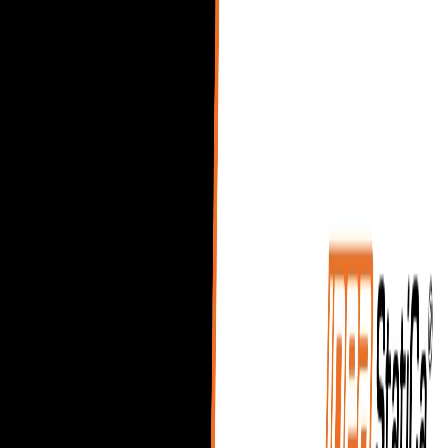
Ocel
Beton
BIM & pracovní postupy
Podpora a Vzdělávání
Ceník
O společnosti
Midas