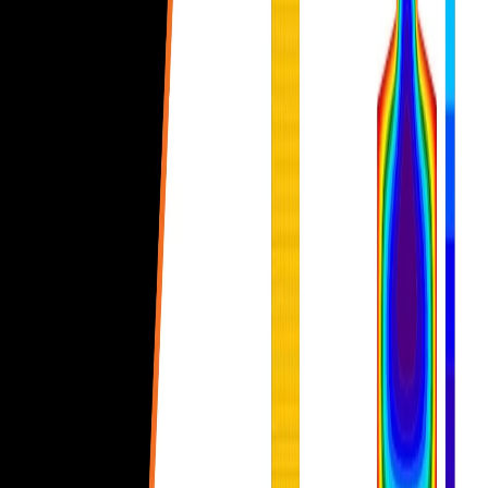
Detail, typ 3D
Beam
RCS
Prvek (beton)
CHECKBOT (BIM LINKS)