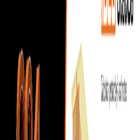
14denní zkušební verze
Centrum podpory
Knihovna článků
Všechny aplikace:
Vyhledávací pole
OCEL
Přípoj
Teoretické základy