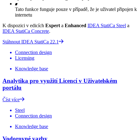
Tato funkce funguje pouze v případě, že je uživatel připojen k
internetu
K dispozici v edicích
Expert
a
Enhanced
IDEA StatiCa Steel
a
IDEA StatiCa Concrete
.
Stáhnout IDEA StatiCa 22.1
Connection design
Licensing
Knowledge base
Analytika pro využití Licencí v Uživatelském
portálu
Číst více
Steel
Connection design
Knowledge base
Vodorovné vazby