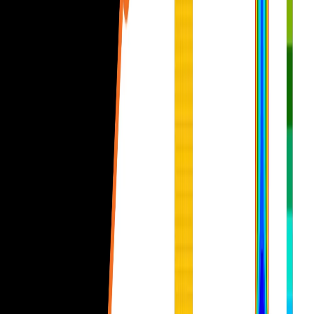
Modelování
Předpínání
Výsledky
Zpráva
Síť, Řešič
Norma a výpočet