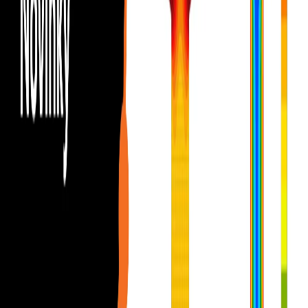
Teoretické základy
Obecné
Obecný popis uživatelského rozhraní v aplikaci Detail
Obecné nastavení v aplikaci Detail
Intuitivní lišta a navigační systém pro IDEA StatiCa Detail
Vylepšené uživatelské rozhraní v Detailu
Komplexní možnosti zobrazení a podrobné uživatelské rozhraní
Všechny aplikace: Vyhledávací pole
Klávesové zkratky v aplikacích IDEA StatiCa
Jednotné uživatelské rozhraní pro kartu Materiály v Detailu