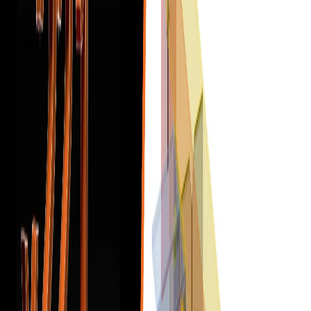
Předvolby
Návrh
Knihovna přípojů a šablony
Nástroje ve scéně