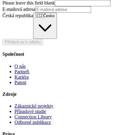
Please leave this field blank
E-mailová adresa
Česká republika
🇨🇿
Česko
Přihlásit se k odběru
Společnost
O nás
Partneři
Kariéra
Patent
Zdroje
Zákaznické projekty
Případové studie
Connection Library
Odborné publikace
Práva