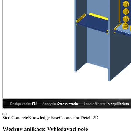
Steel
Concrete
Knowledge base
Connection
Detail 2D
Všechny aplikace: Vyhledávací pole