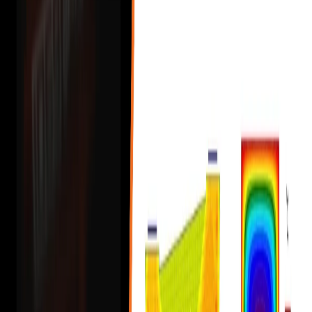
Předvolby
Sdílené předvolby napříč aplikacemi
Oddělovač desetinných míst a formát data podle regionálního
nastavení systému Windows
Všechny aplikace: Vyhledávací pole
Nastavení projektu
Klávesové zkratky v aplikacích IDEA StatiCa
Návrh
Normové posouzení