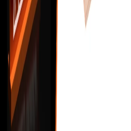
Materiály
Vývojář / Parametrický návrh
Prvek (ocel)
IDEA StatiCa Member pro ocel
Teoretické základy