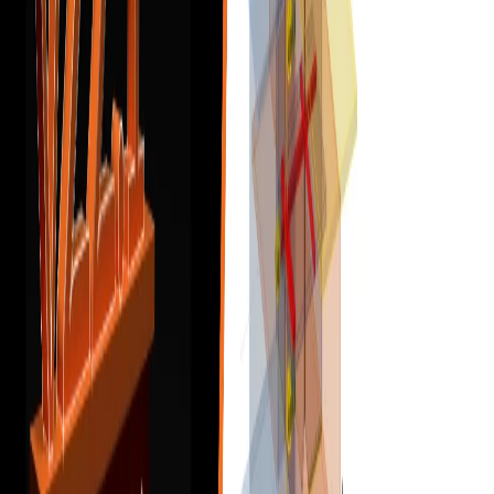
Jak změnit typ výpočtu
Správa položek projektu a správa materiálů
Odhad nákladů
Měřicí nástroj
Autodesign svarů / dimenzování svarů
Autodesign šroubů
Odkazy na články v centru podpory přímo v aplikacích
Vícenásobný výběr a vícenásobné úpravy v aplikaci Connection
Všechny aplikace: Vyhledávací pole
Nejčastější dialogové akce
Změny ve stromu entit
Jak vytvořit řez modelem
Přímý odkaz z aplikace Connection do Prohlížeče
Prvky
Průřezy