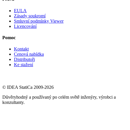
EULA
Zásady soukromí
Smluvní podmínky Viewer
Licencování
Pomoc
Kontakt
Cenová nabídka
Distributoři
Ke stažení
© IDEA StatiCa 2009-2026
Důvěryhodný a používaný po celém světě inženýry, výrobci a
konzultanty.