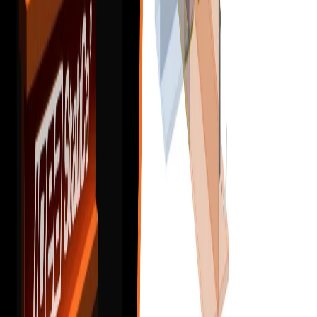
Účinky zatížení
Operace
Typy analýzy (normové posouzení)
Zpráva