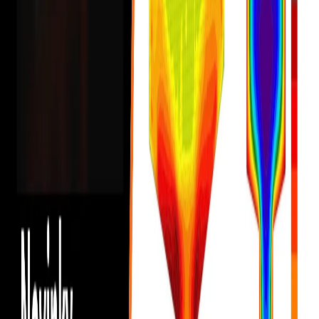
Viewer
Webová Connection Library
BETON
Obecné
Detail, typ 2D