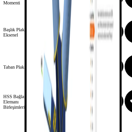
Moment
i
Başlık Plakası -
Eksenel
Taban Plakası
HSS Bağlantı
Elemanı
Birleşimleri