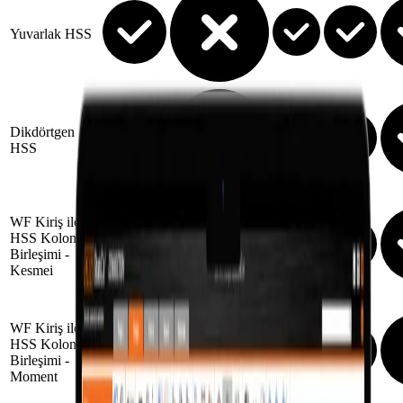
Yuvarlak HSS
Dikdörtgen
HSS
WF Kiriş ile
HSS Kolon
Birleşimi -
Kesme
i
WF Kiriş ile
HSS Kolon
Birleşimi -
Moment