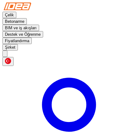
Çelik
Betonarme
BIM ve iş akışları
Destek ve Öğrenme
Fiyatlandırma
Şirket