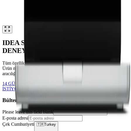
IDEA STATICA'YI ÜCRETSİZ
DENEYİN
Tüm özellikleri, Kullanıcı Portalı'nı ve iş akışlarını deneyimleyin
Ürün mühendislerimizden destek alın Eğitim ve ücretsiz öğreticiler
aracılığıyla öğrenin
14 GÜN ÜCRETSİZ DENEYİN
SERTİFİKA ALMAK
İSTİYOR MUSUNUZ?
Bültenimize abone olun
Please leave this field blank
E-posta adresi
Çek Cumhuriyeti
🇹🇷
Turkey