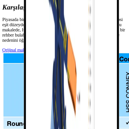
Karşılaştırmanın
kaynağı
Piyasada birçok birleşim tasarımı uygulaması mevcut olsa da hepsi
eşit düzeyde değildir. Steel Tube Institute tarafından hazırlanan bu
makalede, HSS birleşimleri için yazılım araçlarına ilişkin tarafsız bir
rehber bulabilirsiniz. IDEA StatiCa'nın nereye yerleştirildiğini ve
nedenini öğrenin.
Orijinal makaleyi okuyun