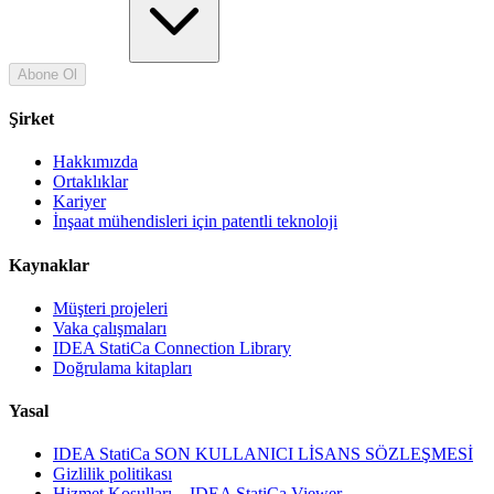
Abone Ol
Şirket
Hakkımızda
Ortaklıklar
Kariyer
İnşaat mühendisleri için patentli teknoloji
Kaynaklar
Müşteri projeleri
Vaka çalışmaları
IDEA StatiCa Connection Library
Doğrulama kitapları
Yasal
IDEA StatiCa SON KULLANICI LİSANS SÖZLEŞMESİ
Gizlilik politikası
Hizmet Koşulları – IDEA StatiCa Viewer