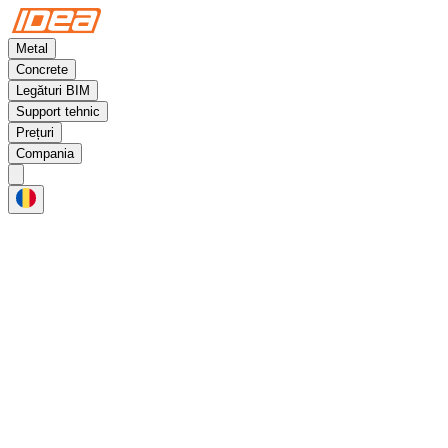
Metal
Concrete
Legături BIM
Support tehnic
Prețuri
Compania