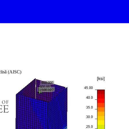
clisă (AISC)