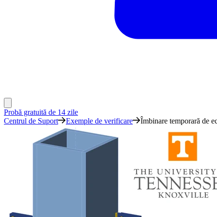
Probă gratuită de 14 zile
Centrul de Suport
Exemple de verificare
Îmbinare temporară de e