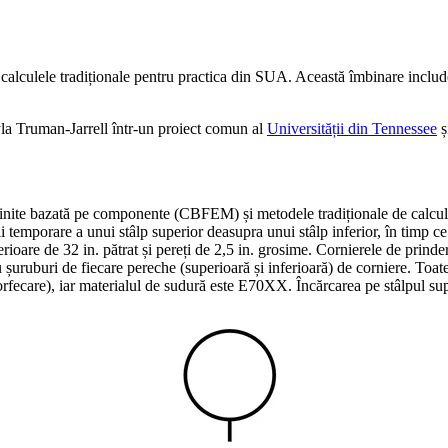
alculele tradiționale pentru practica din SUA. Această îmbinare include
la Truman-Jarrell într-un proiect comun al
Universității din Tennessee
ș
finite bazată pe componente (CBFEM) și metodele tradiționale de calcul 
rii temporare a unui stâlp superior deasupra unui stâlp inferior, în timp
ioare de 32 in. pătrat și pereți de 2,5 in. grosime. Cornierele de prinder
 cu șuruburi de fiecare pereche (superioară și inferioară) de corniere. To
forfecare), iar materialul de sudură este E70XX. Încărcarea pe stâlpul s