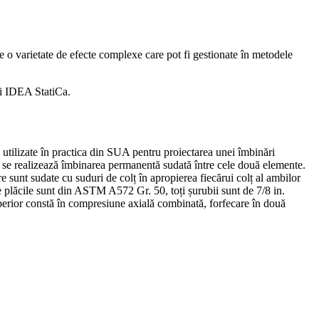
 o varietate de efecte complexe care pot fi gestionate în metodele
i IDEA StatiCa.
utilizate în practica din SUA pentru proiectarea unei îmbinări
 ce se realizează îmbinarea permanentă sudată între cele două elemente.
e sunt sudate cu suduri de colț în apropierea fiecărui colț al ambilor
ate plăcile sunt din ASTM A572 Gr. 50, toți șurubii sunt de 7/8 in.
uperior constă în compresiune axială combinată, forfecare în două