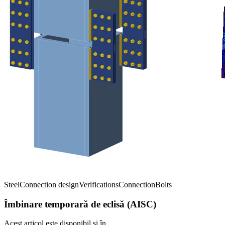
Steel
Connection design
Verifications
Connection
Bolts
Îmbinare temporară de eclisă (AISC)
Acest articol este disponibil și în