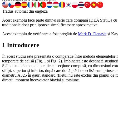
Tradus automat din engleză
Acest exemplu face parte dintr-o serie care compară IDEA StatiCa cu c
tradiționale doar prin ipoteze simplificatoare aproximative.
Acest exemplu de verificare a fost pregătit de
Mark D. Denavit
și Kay
1 Introducere
În acest studiu este prezentată o comparație între metoda elementelor 
temporare de eclisă (Fig. 1 și Fig. 2). Îmbinarea este destinată susține
Stâlpii sunt elemente tip cutie cu secțiune compusă, cu dimensiuni exter
stâlpi, superior și inferior, după care două plăci de eclisă sunt prinse
diametru A325 în găuri standard (filetul nu este exclus din planul de 
direcții, moment încovoietor biaxial și torsiune.