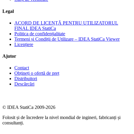
Legal
ACORD DE LICENȚĂ PENTRU UTILIZATORUL
FINAL IDEA StatiCa
Politica de confidențialitate
Termeni și Condiții de Utilizare – IDEA StatiCa Viewer
Licențiere
Ajutor
Contact
Obțineți o ofertă de preț
Distribuitori
Descărcări
© IDEA StatiCa 2009-2026
Folosit și de încredere la nivel mondial de ingineri, fabricanți și
consultanți.