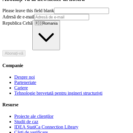
Please leave this field blank
Adresă de e-mail
Republica Cehă
🇷🇴
Romania
Abonați-vă
Companie
Despre noi
Parteneriate
Cariere
Tehnologie brevetată pentru ingineri structuriști
Resurse
Proiecte ale clienților
Studii de caz
IDEA StatiCa Connection Library
Cărți de verificare