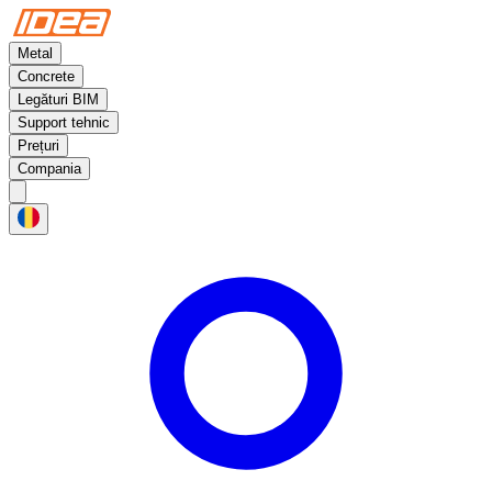
Metal
Concrete
Legături BIM
Support tehnic
Prețuri
Compania