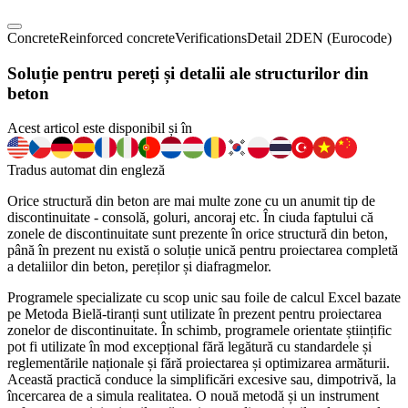
Concrete
Reinforced concrete
Verifications
Detail 2D
EN (Eurocode)
Soluție pentru pereți și detalii ale structurilor din
beton
Acest articol este disponibil și în
Tradus automat din engleză
Orice structură din beton are mai multe zone cu un anumit tip de
discontinuitate - consolă, goluri, ancoraj etc. În ciuda faptului că
zonele de discontinuitate sunt prezente în orice structură din beton,
până în prezent nu există o soluție unică pentru proiectarea completă
a detaliilor din beton, pereților și diafragmelor.
Programele specializate cu scop unic sau foile de calcul Excel bazate
pe Metoda Bielă-tiranți sunt utilizate în prezent pentru proiectarea
zonelor de discontinuitate. În schimb, programele orientate științific
pot fi utilizate în mod excepțional fără legătură cu standardele și
reglementările naționale și fără proiectarea și optimizarea armăturii.
Această practică conduce la simplificări excesive sau, dimpotrivă, la
încercarea de a simula realitatea. O nouă metodă și un instrument