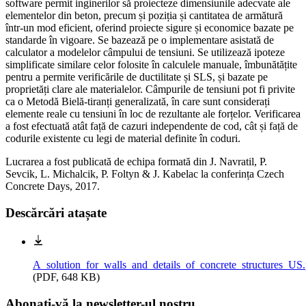
software permit inginerilor să proiecteze dimensiunile adecvate ale
elementelor din beton, precum și poziția și cantitatea de armătură
într-un mod eficient, oferind proiecte sigure și economice bazate pe
standarde în vigoare. Se bazează pe o implementare asistată de
calculator a modelelor câmpului de tensiuni. Se utilizează ipoteze
simplificate similare celor folosite în calculele manuale, îmbunătățite
pentru a permite verificările de ductilitate și SLS, și bazate pe
proprietăți clare ale materialelor. Câmpurile de tensiuni pot fi privite
ca o Metodă Bielă-tiranți generalizată, în care sunt considerați
elemente reale cu tensiuni în loc de rezultante ale forțelor. Verificarea
a fost efectuată atât față de cazuri independente de cod, cât și față de
codurile existente cu legi de material definite în coduri.
Lucrarea a fost publicată de echipa formată din J. Navratil, P.
Sevcik, L. Michalcik, P. Foltyn & J. Kabelac la conferința Czech
Concrete Days, 2017.
Descărcări atașate
A_solution_for_walls_and_details_of_concrete_structures_US.
(
PDF, 648 KB
)
Abonați-vă la newsletter-ul nostru