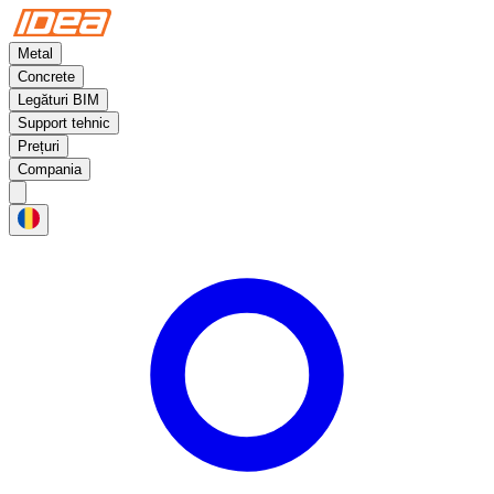
Metal
Concrete
Legături BIM
Support tehnic
Prețuri
Compania