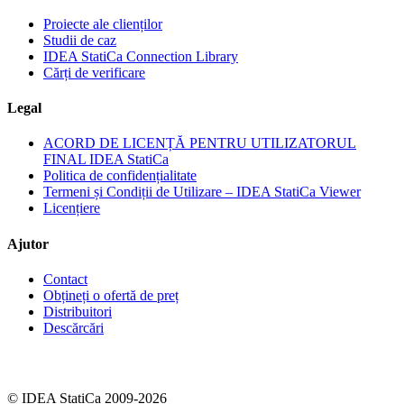
Proiecte ale clienților
Studii de caz
IDEA StatiCa Connection Library
Cărți de verificare
Legal
ACORD DE LICENȚĂ PENTRU UTILIZATORUL
FINAL IDEA StatiCa
Politica de confidențialitate
Termeni și Condiții de Utilizare – IDEA StatiCa Viewer
Licențiere
Ajutor
Contact
Obțineți o ofertă de preț
Distribuitori
Descărcări
© IDEA StatiCa 2009-2026