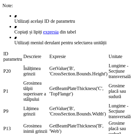
Note:
Utilizați același ID de parametru
Copiați și lipiți
expresia
din tabel
Utilizați meniul derulant pentru selectarea unității
ID
Descriere
Expresie
Unitate
parametru
Lungime -
Înălțimea
GetValue('B',
P20
Secțiune
grinzii
'CrossSection.Bounds.Height')
transversală
Grosimea
Grosime
tălpii
GetBeamPlateThickness('C',
P1
placă sau
superioare a
'TopFlange')
sudură
stâlpului
Lungime -
Lățimea
GetValue('B',
P9
Secțiune
grinzii
'CrossSection.Bounds.Width')
transversală
Grosime
Grosimea
GetBeamPlateThickness('B',
P13
placă sau
inimii grinzii
'Web')
sudură