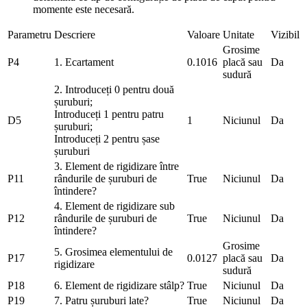
momente este necesară.
Parametru
Descriere
Valoare
Unitate
Vizibil
Grosime
P4
1. Ecartament
0.1016
placă sau
Da
sudură
2. Introduceți 0 pentru două
șuruburi;
Introduceți 1 pentru patru
D5
1
Niciunul
Da
șuruburi;
Introduceți 2 pentru șase
șuruburi
3. Element de rigidizare între
P11
rândurile de șuruburi de
True
Niciunul
Da
întindere?
4. Element de rigidizare sub
P12
rândurile de șuruburi de
True
Niciunul
Da
întindere?
Grosime
5. Grosimea elementului de
P17
0.0127
placă sau
Da
rigidizare
sudură
P18
6. Element de rigidizare stâlp?
True
Niciunul
Da
P19
7. Patru șuruburi late?
True
Niciunul
Da