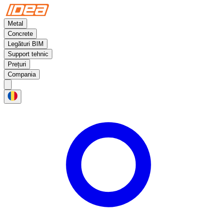
Metal
Concrete
Legături BIM
Support tehnic
Prețuri
Compania