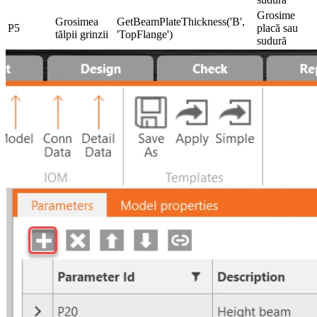
Grosime
Grosimea
GetBeamPlateThickness('B',
P5
placă sau
tălpii grinzii
'TopFlange')
sudură