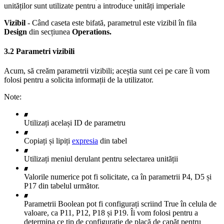
unităților sunt utilizate pentru a introduce unități imperiale
Vizibil
- Când caseta este bifată, parametrul este vizibil în fila
Design
din secțiunea
Operations
.
3.2 Parametri vizibili
Acum, să creăm parametrii vizibili; aceștia sunt cei pe care îi vom
folosi pentru a solicita informații de la utilizator.
Note:
Utilizați același ID de parametru
Copiați și lipiți
expresia
din tabel
Utilizați meniul derulant pentru selectarea unității
Valorile numerice pot fi solicitate, ca în parametrii P4, D5 și
P17 din tabelul următor.
Parametrii Boolean pot fi configurați scriind True în celula de
valoare, ca P11, P12, P18 și P19. Îi vom folosi pentru a
determina ce tip de configurație de placă de capăt pentru