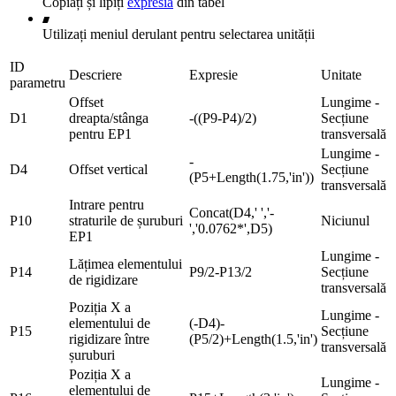
Copiați și lipiți
expresia
din tabel
Utilizați meniul derulant pentru selectarea unității
ID
Descriere
Expresie
Unitate
parametru
Offset
Lungime -
D1
dreapta/stânga
-((P9-P4)/2)
Secțiune
pentru EP1
transversală
Lungime -
-
D4
Offset vertical
Secțiune
(P5+Length(1.75,'in'))
transversală
Intrare pentru
Concat(D4,' ','-
P10
straturile de șuruburi
Niciunul
','0.0762*',D5)
EP1
Lungime -
Lățimea elementului
P14
P9/2-P13/2
Secțiune
de rigidizare
transversală
Poziția X a
Lungime -
elementului de
(-D4)-
P15
Secțiune
rigidizare între
(P5/2)+Length(1.5,'in')
transversală
șuruburi
Poziția X a
Lungime -
elementului de