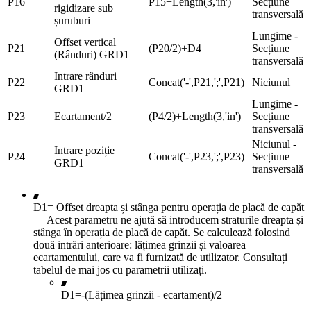
P16
P15+Length(3,'in')
Secțiune
rigidizare sub
transversală
șuruburi
Lungime -
Offset vertical
P21
(P20/2)+D4
Secțiune
(Rânduri) GRD1
transversală
Intrare rânduri
P22
Concat('-',P21,';',P21)
Niciunul
GRD1
Lungime -
P23
Ecartament/2
(P4/2)+Length(3,'in')
Secțiune
transversală
Niciunul -
Intrare poziție
P24
Concat('-',P23,';',P23)
Secțiune
GRD1
transversală
D1= Offset dreapta și stânga pentru operația de placă de capăt
— Acest parametru ne ajută să introducem straturile dreapta și
stânga în operația de placă de capăt. Se calculează folosind
două intrări anterioare: lățimea grinzii și valoarea
ecartamentului, care va fi furnizată de utilizator. Consultați
tabelul de mai jos cu parametrii utilizați.
D1=-(Lățimea grinzii - ecartament)/2