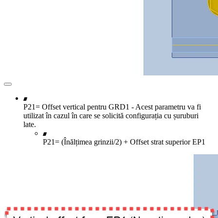
P21= Offset vertical pentru GRD1 - Acest parametru va fi
utilizat în cazul în care se solicită configurația cu șuruburi
late.
P21= (Înălțimea grinzii/2) + Offset strat superior EP1