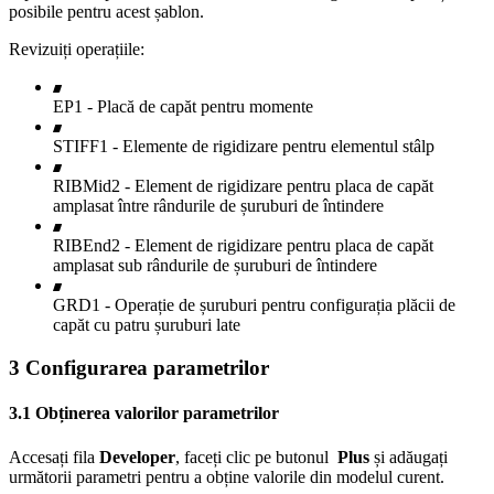
posibile pentru acest șablon.
Revizuiți operațiile:
EP1 - Placă de capăt pentru momente
STIFF1 - Elemente de rigidizare pentru elementul stâlp
RIBMid2 - Element de rigidizare pentru placa de capăt
amplasat între rândurile de șuruburi de întindere
RIBEnd2 - Element de rigidizare pentru placa de capăt
amplasat sub rândurile de șuruburi de întindere
GRD1 - Operație de șuruburi pentru configurația plăcii de
capăt cu patru șuruburi late
3 Configurarea parametrilor
3.1 Obținerea valorilor parametrilor
Accesați fila
Developer
, faceți clic pe butonul
Plus
și adăugați
următorii parametri pentru a obține valorile din modelul curent.