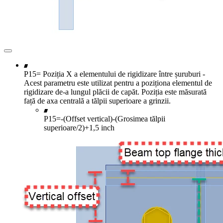
P15= Poziția X a elementului de rigidizare între șuruburi -
Acest parametru este utilizat pentru a poziționa elementul de
rigidizare de-a lungul plăcii de capăt. Poziția este măsurată
față de axa centrală a tălpii superioare a grinzii.
P15=-(Offset vertical)-(Grosimea tălpii
superioare/2)+1,5 inch