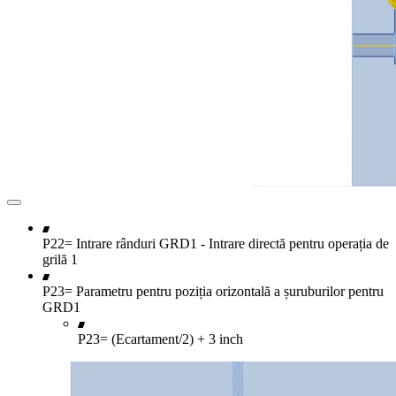
P22= Intrare rânduri GRD1 - Intrare directă pentru operația de
grilă 1
P23= Parametru pentru poziția orizontală a șuruburilor pentru
GRD1
P23= (Ecartament/2) + 3 inch