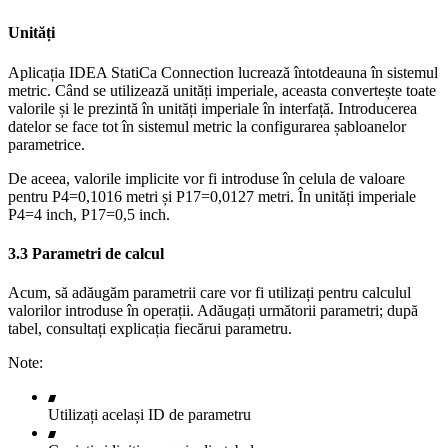
Unități
Aplicația IDEA StatiCa Connection lucrează întotdeauna în sistemul
metric. Când se utilizează unități imperiale, aceasta convertește toate
valorile și le prezintă în unități imperiale în interfață. Introducerea
datelor se face tot în sistemul metric la configurarea șabloanelor
parametrice.
De aceea, valorile implicite vor fi introduse în celula de valoare
pentru P4=0,1016 metri și P17=0,0127 metri. În unități imperiale
P4=4 inch, P17=0,5 inch.
3.3 Parametri de calcul
Acum, să adăugăm parametrii care vor fi utilizați pentru calculul
valorilor introduse în operații. Adăugați următorii parametri; după
tabel, consultați explicația fiecărui parametru.
Note:
Utilizați același ID de parametru