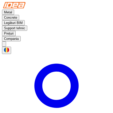
Metal
Concrete
Legături BIM
Support tehnic
Prețuri
Compania