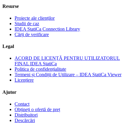
Resurse
Proiecte ale clienților
Studii de caz
IDEA StatiCa Connection Library
Cărți de verificare
Legal
ACORD DE LICENȚĂ PENTRU UTILIZATORUL
FINAL IDEA StatiCa
Politica de confidențialitate
Termeni și Condiții de Utilizare – IDEA StatiCa Viewer
Licențiere
Ajutor
Contact
Obțineți o ofertă de preț
Distribuitori
Descărcări