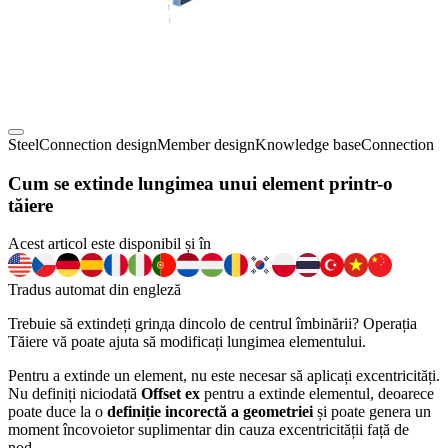
Steel
Connection design
Member design
Knowledge base
Connection
Cum se extinde lungimea unui element printr-o
tăiere
Acest articol este disponibil și în
Tradus automat din engleză
Trebuie să extindeți grinда dincolo de centrul îmbinării? Operația
Tăiere vă poate ajuta să modificați lungimea elementului.
Pentru a extinde un element, nu este necesar să aplicați excentricități.
Nu definiți niciodată
Offset ex
pentru a extinde elementul, deoarece
poate duce la o
definiție incorectă a geometriei
și poate genera un
moment încovoietor suplimentar din cauza excentricității față de
nod.