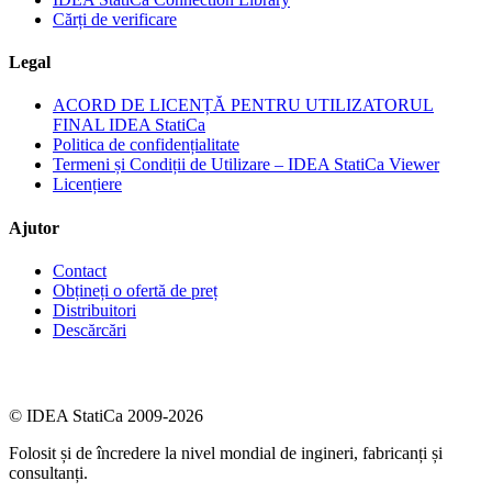
Cărți de verificare
Legal
ACORD DE LICENȚĂ PENTRU UTILIZATORUL
FINAL IDEA StatiCa
Politica de confidențialitate
Termeni și Condiții de Utilizare – IDEA StatiCa Viewer
Licențiere
Ajutor
Contact
Obțineți o ofertă de preț
Distribuitori
Descărcări
© IDEA StatiCa 2009-2026
Folosit și de încredere la nivel mondial de ingineri, fabricanți și
consultanți.