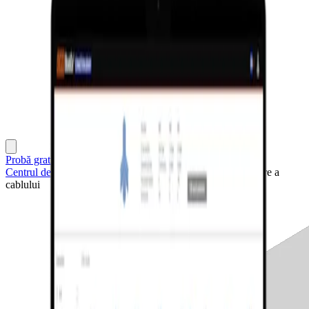
Probă gratuită de 14 zile
Centrul de Suport
Proiecte exemplu
Îmbinare de ancorare a
cablului