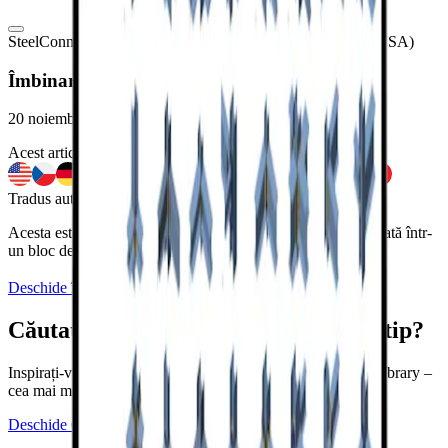
Steel
Connection design
Sample projects
Connection
AISC (USA)
Îmbinare de ancorare a cablului
20 noiembrie 2023
Acest articol este disponibil și în
Tradus automat din engleză
Acesta este un cablu (tijă) sudat pe o placă. Placa este ancorată într-
un bloc de beton.
Deschide în Vizualizator
Descărcare
Căutați mai multe îmbinări de acest tip?
Inspirați-vă din peste 700.000 de proiecte din Connection Library –
cea mai mare bază de date de îmbinări metalice din lume.
Deschide Connection Library