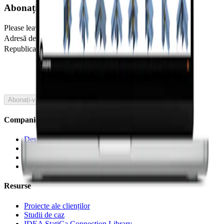
Abonați-vă la newsletter-ul nostru
Please leave this field blank
Adresă de e-mail
Republica Cehă
🇷🇴
Romania
Abonați-vă
Companie
Despre noi
Parteneriate
Cariere
Tehnologie brevetată pentru ingineri structuriști
Resurse
Proiecte ale clienților
Studii de caz
IDEA StatiCa Connection Library