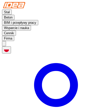
Stal
Beton
BIM i przepływy pracy
Wsparcie i nauka
Cennik
Firma