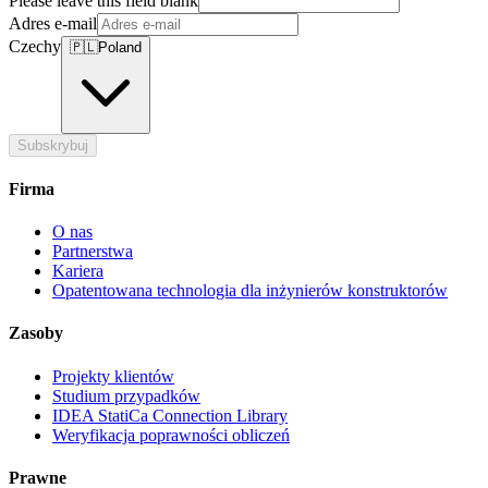
Please leave this field blank
Adres e-mail
Czechy
🇵🇱
Poland
Subskrybuj
Firma
O nas
Partnerstwa
Kariera
Opatentowana technologia dla inżynierów konstruktorów
Zasoby
Projekty klientów
Studium przypadków
IDEA StatiCa Connection Library
Weryfikacja poprawności obliczeń
Prawne