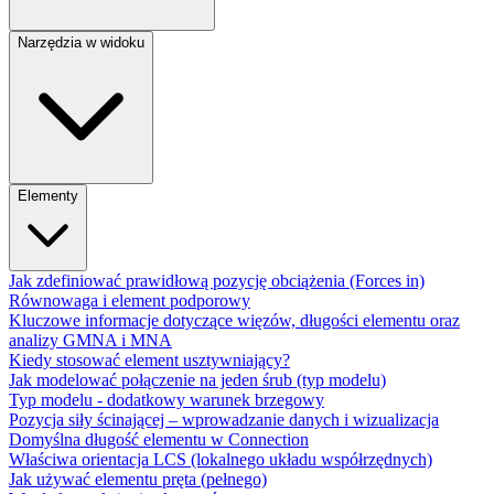
Narzędzia w widoku
Elementy
Jak zdefiniować prawidłową pozycję obciążenia (Forces in)
Równowaga i element podporowy
Kluczowe informacje dotyczące więzów, długości elementu oraz
analizy GMNA i MNA
Kiedy stosować element usztywniający?
Jak modelować połączenie na jeden śrub (typ modelu)
Typ modelu - dodatkowy warunek brzegowy
Pozycja siły ścinającej – wprowadzanie danych i wizualizacja
Domyślna długość elementu w Connection
Właściwa orientacja LCS (lokalnego układu współrzędnych)
Jak używać elementu pręta (pełnego)