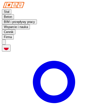
Stal
Beton
BIM i przepływy pracy
Wsparcie i nauka
Cennik
Firma