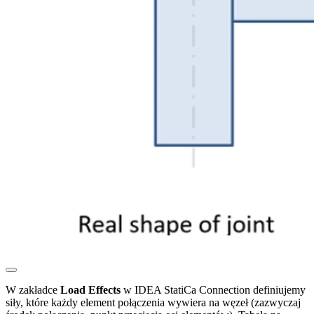
W zakładce
Load Effects
w IDEA StatiCa Connection definiujemy
siły, które każdy element połączenia wywiera na węzeł (zazwyczaj