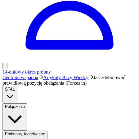
14-dniowy okres próbny
Centrum wsparcia
Artykuły Bazy Wiedzy
Jak zdefiniować
prawidłową pozycję obciążenia (Forces in)
STAL
Połączenie
Podstawy teoretyczne