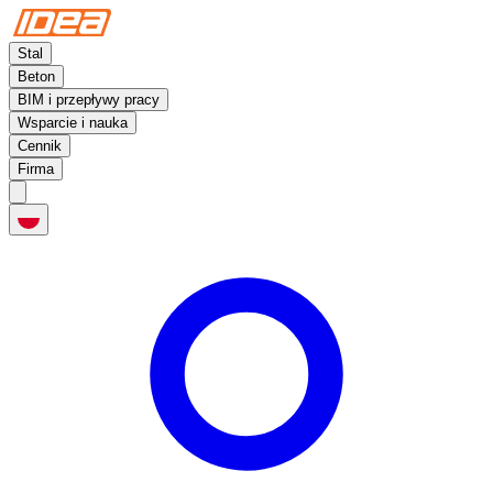
Stal
Beton
BIM i przepływy pracy
Wsparcie i nauka
Cennik
Firma