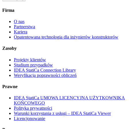
Firma
O nas
Partnerstwa
Kariera
Opatentowana technologia dla inżynierów konstruktorów
Zasoby
Projekty klientów
Studium przypadków
IDEA StatiCa Connection Library
Weryfikacja poprawności obliczeń
Prawne
IDEA StatiCa UMOWA LICENCYJNA UŻYTKOWNIKA
KOŃCOWEGO
Polityka prywatności
Warunki korzystania z usługi – IDEA StatiCa Viewer
Licencjonowanie