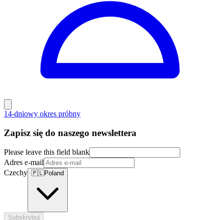
14-dniowy okres próbny
Zapisz się do naszego newslettera
Please leave this field blank
Adres e-mail
Czechy
🇵🇱
Poland
Subskrybuj