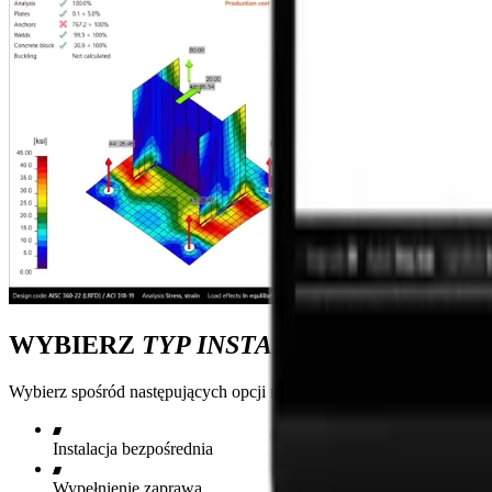
WYBIERZ
TYP INSTALACJI
DLA PREC
Wybierz spośród następujących opcji montażu w menu rozwijanym:
Instalacja bezpośrednia
Wypełnienie zaprawą