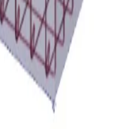
 i przenoś dane z jednej aplikacji do drugiej. Zobacz kompletny przep