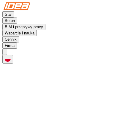
Stal
Beton
BIM i przepływy pracy
Wsparcie i nauka
Cennik
Firma