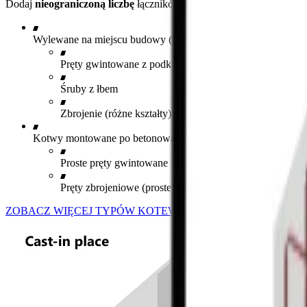
​Dodaj
nieograniczoną liczbę
łączników, a nawet łącz wiele typów w
Wylewane na miejscu budowy (instalowane):
Pręty gwintowane z podkładkami
Śruby z łbem
Zbrojenie (różne kształty)
Kotwy montowane po betonowaniu (klejone):
Proste pręty gwintowane
Pręty zbrojeniowe (proste)
ZOBACZ WIĘCEJ TYPÓW KOTEW