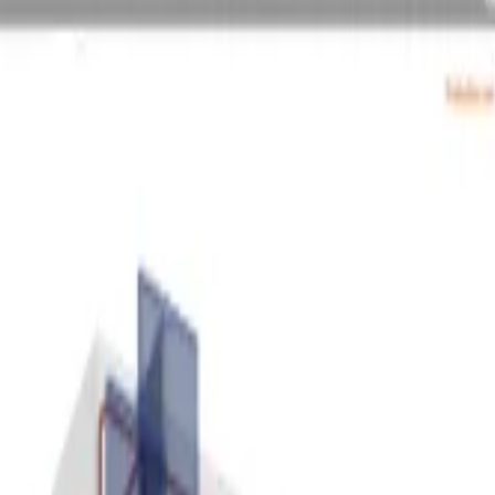
ce
niowe i wolnostojące typy kotew
MY
TYPÓW KOTEW