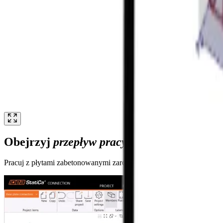
Obejrzyj
przepływ pracy stal-beton
Pracuj z płytami zabetonowanymi zarówno w Connection, jak i Detail,