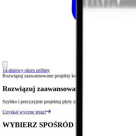
14-dniowy okres próbny
Rozwiązuj zaawansowane projekty kotwiące
Rozwiązuj zaawansowane projekty kotwią
Szybko i precyzyjnie projektuj płyty zabetonowane, wielopowierzch
Uzyskaj wycenę teraz!
WYBIERZ SPOŚRÓD SZEROKIEJ GA