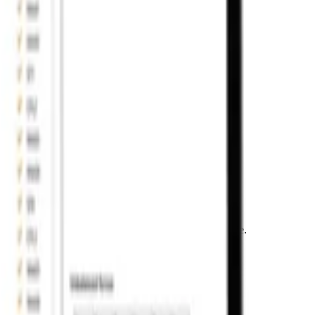
ływ pracy z Connection do Detail w tym krótkim filmie.