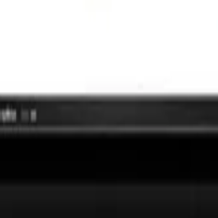
YZYJNYCH WYNIKÓW