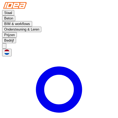
Staal
Beton
BIM & workflows
Ondersteuning & Leren
Prijzen
Bedrijf