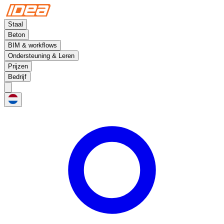
Staal
Beton
BIM & workflows
Ondersteuning & Leren
Prijzen
Bedrijf