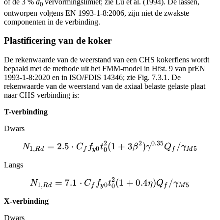
of de 3 %
d
vervormingslimiet; zie Lu et al. (1994). De lassen,
0
ontworpen volgens EN 1993‑1‑8:2006, zijn niet de zwakste
componenten in de verbinding.
Plastificering van de koker
De rekenwaarde van de weerstand van een CHS kokerflens wordt
bepaald met de methode uit het FMM-model in Hfst. 9 van prEN
1993-1-8:2020 en in ISO/FDIS 14346; zie Fig. 7.3.1. De
rekenwaarde van de weerstand van de axiaal belaste gelaste plaat
naar CHS verbinding is:
T-verbinding
Dwars
2
2
0.35
=
2.5
⋅
(
N_{1,Rd} = 2.5 \cdot C_
1
+
3
)
/
N
C
f
t
β
γ
Q
γ
1
,
0
5
0
R
d
f
y
f
M
Langs
2
=
7.1
⋅
N_{1,Rd} = 7.1 \cdot C_f
(
1
+
0.4
)
/
N
C
f
t
η
Q
γ
1
,
0
5
0
R
d
f
y
f
M
X-verbinding
Dwars