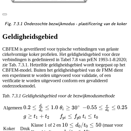
\textsf{\textit{\footnotes
Fig. 7.3.1 Onderzochte bezwijkmodus - plastificering van de koker
Geldigheidsgebied
CBFEM is geverifieerd voor typische verbindingen van gelaste
cirkelvormige koker profielen. Het geldigheidsgebied voor deze
verbindingen is gedefinieerd in Tabel 7.8 van prEN 1993-1-8:2020;
zie Tab. 7.3.1. Hetzelfde geldigheidsgebied wordt toegepast op het
CBFEM-model. Buiten het geldigheidsgebied van de FMM dient
een experiment te worden uitgevoerd voor validatie, of een
verificatie te worden uitgevoerd conform een gevalideerd
onderzoeksmodel.
Tab. 7.3.1 Geldigheidsgebied voor de bezwijkmodusmethode
∘
e
d
0.2 \le
-0.55 \le
−
0.55
≤
≤
0.25
0.2
≤
≤
1.0
\theta_i
≥
3
0
Algemeen
θ
i
i
d
d
0
0
\frac{d_i}
\frac{e}
\ge
g \ge
≥
+
f_{yi}
≤
t_i
≤
g
t
t
f
f
t
t
1
2
0
0
y
i
y
i
{d_0} \le
{d_0}
30^{\circ}
t_1+t_2
\le
\le
10
10
≤
/
≤
50
Klasse 1 of 2 en
d
t
(maar voor
0
0
1.0
\le 0.25
Koker
Druk
f_{y0}
t_0