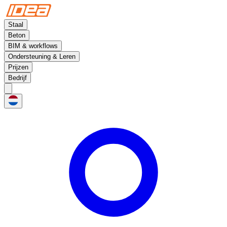
Staal
Beton
BIM & workflows
Ondersteuning & Leren
Prijzen
Bedrijf