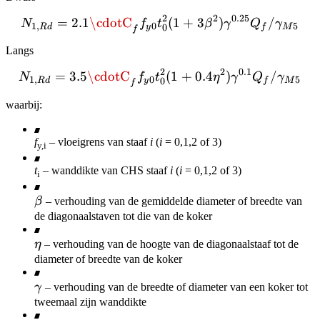
2
2
0.25
=
2.1
\cdotC
N_{1,Rd} = 2.1 \cdotC_f
(
1
+
3
)
/
N
f
t
β
γ
Q
γ
1
,
0
5
0
R
d
y
f
M
f
Langs
2
2
0.1
=
3.5
\cdotC
N_{1,Rd} = 3.5 \cdotC_f
(
1
+
0.4
)
/
N
f
t
η
γ
Q
γ
1
,
0
5
0
R
d
y
f
M
f
waarbij:
f
– vloeigrens van staaf
i
(
i
= 0,1,2 of 3)
y,i
t
– wanddikte van CHS staaf
i
(
i
= 0,1,2 of 3)
i
\beta
β
– verhouding van de gemiddelde diameter of breedte van
de diagonaalstaven tot die van de koker
\eta
η
– verhouding van de hoogte van de diagonaalstaaf tot de
diameter of breedte van de koker
\gamma
γ
– verhouding van de breedte of diameter van een koker tot
tweemaal zijn wanddikte