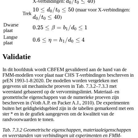
\le
d_0/t_0
/
≤
40
X-verbindingen:
d
t
)
0
0
d_0
\le 40
10
10
≤
/
≤
50
d_
d
t
(maar voor X-verbindingen:
0
0
Trek
/
\le
\le
/
≤
40
d
t
)
0
0
t_0
d_0
Dwarse
0.25\le\beta=b_1/d_0\le1
0.25
≤
=
/
≤
1
β
b
d
\le
1
0
/
plaat
50
Langse
t_0
0.6\le\eta=h_1/d_0\le4
0.6
≤
=
/
≤
4
η
h
d
1
0
plaat
\le
50
Validatie
In dit hoofdstuk wordt CBFEM gevalideerd aan de hand van de
FMM-modellen voor plaat naar CHS T-verbindingen beschreven in
prEN 1993-1-8:2020. De modellen worden vergeleken met
gegevens uit mechanische proeven in Tab. 7.3.2–7.3.3 met
weerstand gebaseerd op de vervormingslimiet. Materiaal- en
geometrische eigenschappen van de numerieke proeven zijn
beschreven in (Voth A.P. en Packer A.J., 2010). De experimenten
buiten het geldigheidsgebied zijn in de tabellen gemarkeerd met een
ster * en in de grafiek aangegeven om de kwaliteit van de
randvoorwaarden te tonen.
Tab. 7.3.2 Geometrische eigenschappen, materiaaleigenschappen
en weerstanden van verbindingen uit experimenten en FMM-