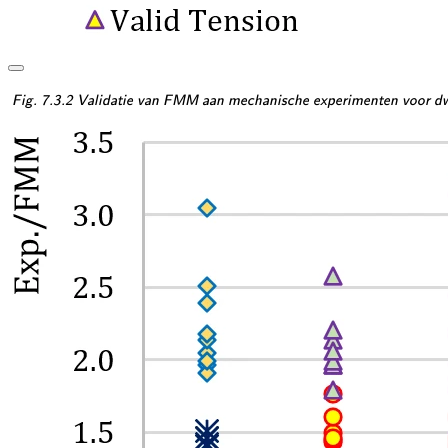
\textsf{\textit{\footnotes
Fig. 7.3.2 Validatie van FMM aan mechanische experimenten voor dwa