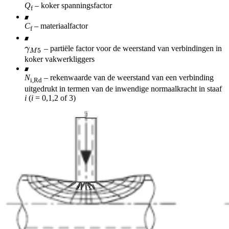
Q
– koker spanningsfactor
f
C
– materiaalfactor
f
\gamma_{M5}
γ
– partiële factor voor de weerstand van verbindingen in
5
M
koker vakwerkliggers
N
– rekenwaarde van de weerstand van een verbinding
i,Rd
uitgedrukt in termen van de inwendige normaalkracht in staaf
i
(
i
= 0,1,2 of 3)