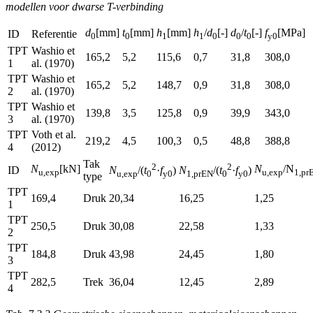
modellen voor dwarse T-verbinding
d
[mm]
t
[mm]
h
[mm]
h
/
d
[-]
d
/
t
[-]
f
[MPa]
ID
Referentie
0
0
1
1
0
0
0
y0
TPT
Washio et
165,2
5,2
115,6
0,7
31,8
308,0
1
al. (1970)
TPT
Washio et
165,2
5,2
148,7
0,9
31,8
308,0
2
al. (1970)
TPT
Washio et
139,8
3,5
125,8
0,9
39,9
343,0
3
al. (1970)
TPT
Voth et al.
219,2
4,5
100,3
0,5
48,8
388,8
4
(2012)
Tak
2
2
N
[kN]
N
/N
N
/(
t
·
f
)
N
/(
t
·
f
)
ID
u,exp
u,exp
1,pr
u,exp
0
y0
1,prEN
0
y0
type
TPT
169,4
Druk
20,34
16,25
1,25
1
TPT
250,5
Druk
30,08
22,58
1,33
2
TPT
184,8
Druk
43,98
24,45
1,80
3
TPT
282,5
Trek
36,04
12,45
2,89
4