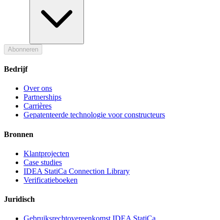
Abonneren
Bedrijf
Over ons
Partnerships
Carrières
Gepatenteerde technologie voor constructeurs
Bronnen
Klantprojecten
Case studies
IDEA StatiCa Connection Library
Verificatieboeken
Juridisch
Gebruiksrechtovereenkomst IDEA StatiCa