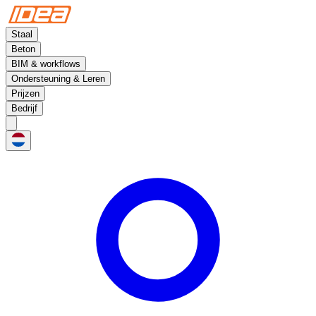
Staal
Beton
BIM & workflows
Ondersteuning & Leren
Prijzen
Bedrijf