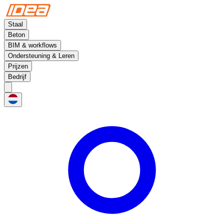
Staal
Beton
BIM & workflows
Ondersteuning & Leren
Prijzen
Bedrijf