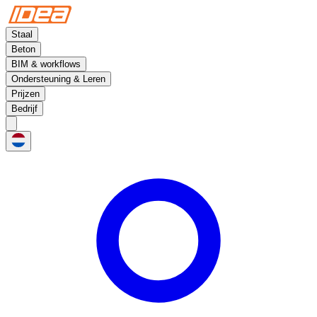
Staal
Beton
BIM & workflows
Ondersteuning & Leren
Prijzen
Bedrijf