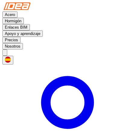
Acero
Hormigón
Enlaces BIM
Apoyo y aprendizaje
Precios
Nosotros