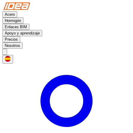
Acero
Hormigón
Enlaces BIM
Apoyo y aprendizaje
Precios
Nosotros