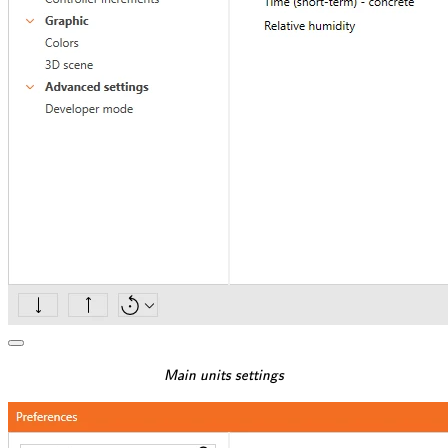
\textsf{\textit{\footnotes
Main units settings