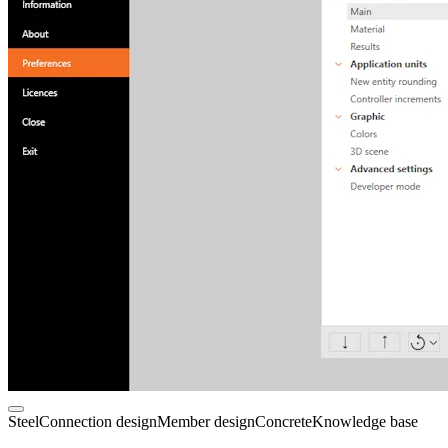
Steel
Connection design
Member design
Concrete
Knowledge base