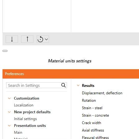
\textsf{\textit{\footnotesi
Material units settings