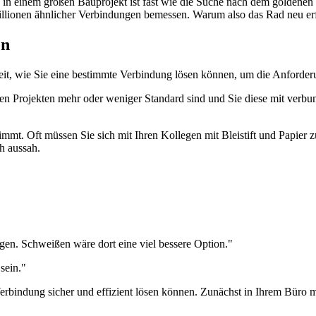
 in einem großen Bauprojekt ist fast wie die Suche nach dem goldenen 
illionen ähnlicher Verbindungen bemessen. Warum also das Rad neu er
en
eit, wie Sie eine bestimmte Verbindung lösen können, um die Anforderun
ren Projekten mehr oder weniger Standard sind und Sie diese mit verb
timmt. Oft müssen Sie sich mit Ihren Kollegen mit Bleistift und Papie
ch aussah.
en wäre dort eine viel bessere Option."
in."
Verbindung sicher und effizient lösen können. Zunächst in Ihrem Büro 