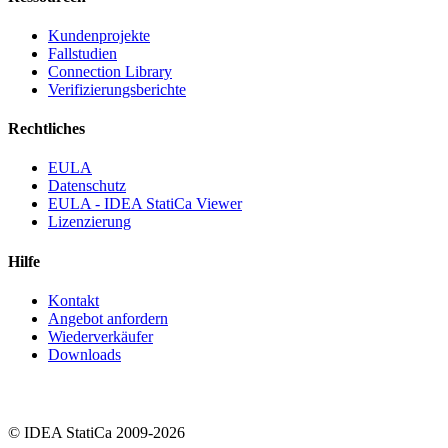
Kundenprojekte
Fallstudien
Connection Library
Verifizierungsberichte
Rechtliches
EULA
Datenschutz
EULA - IDEA StatiCa Viewer
Lizenzierung
Hilfe
Kontakt
Angebot anfordern
Wiederverkäufer
Downloads
© IDEA StatiCa 2009-2026