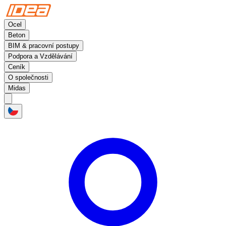
Ocel
Beton
BIM & pracovní postupy
Podpora a Vzdělávání
Ceník
O společnosti
Midas