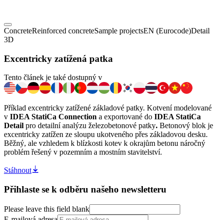
Concrete
Reinforced concrete
Sample projects
EN (Eurocode)
Detail
3D
Excentricky zatížená patka
Tento článek je také dostupný v
Příklad excentricky zatížené základové patky. Kotvení modelované
v
IDEA StatiCa Connection
a exportované do
IDEA StatiCa
Detail
pro detailní analýzu železobetonové patky
.
Betonový blok je
excentricky zatížen ze sloupu ukotveného přes základovou desku.
Běžný, ale vzhledem k blízkosti kotev k okrajům betonu náročný
problém řešený v pozemním a mostním stavitelství.
Stáhnout
Přihlaste se k odběru našeho newsletteru
Please leave this field blank
E-mailová adresa