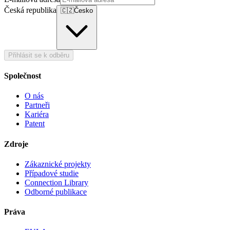
Česká republika
🇨🇿
Česko
Přihlásit se k odběru
Společnost
O nás
Partneři
Kariéra
Patent
Zdroje
Zákaznické projekty
Případové studie
Connection Library
Odborné publikace
Práva