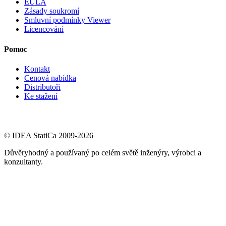
EULA
Zásady soukromí
Smluvní podmínky Viewer
Licencování
Pomoc
Kontakt
Cenová nabídka
Distributoři
Ke stažení
© IDEA StatiCa 2009-2026
Důvěryhodný a používaný po celém světě inženýry, výrobci a
konzultanty.