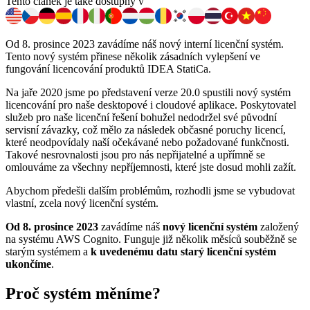
Tento článek je také dostupný v
Od 8. prosince 2023 zavádíme náš nový interní licenční systém.
Tento nový systém přinese několik zásadních vylepšení ve
fungování licencování produktů IDEA StatiCa.
Na jaře 2020 jsme po představení verze 20.0 spustili nový systém
licencování pro naše desktopové i cloudové aplikace. Poskytovatel
služeb pro naše licenční řešení bohužel nedodržel své původní
servisní závazky, což mělo za následek občasné poruchy licencí,
které neodpovídaly naší očekávané nebo požadované funkčnosti.
Takové nesrovnalosti jsou pro nás nepřijatelné a upřímně se
omlouváme za všechny nepříjemnosti, které jste dosud mohli zažít.
Abychom předešli dalším problémům, rozhodli jsme se vybudovat
vlastní, zcela nový licenční systém.
Od 8. prosince 2023
zavádíme náš
nový licenční systém
založený
na systému AWS Cognito. Funguje již několik měsíců souběžně se
starým systémem a
k uvedenému datu starý licenční systém
ukončíme
.
Proč systém měníme?