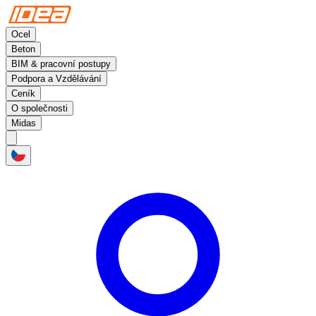
Ocel
Beton
BIM & pracovní postupy
Podpora a Vzdělávání
Ceník
O společnosti
Midas