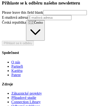
Přihlaste se k odběru našeho newsletteru
Please leave this field blank
E-mailová adresa
Česká republika
🇨🇿
Česko
Přihlásit se k odběru
Společnost
O nás
Partneři
Kariéra
Patent
Zdroje
Zákaznické projekty
Případové studie
Connection Library