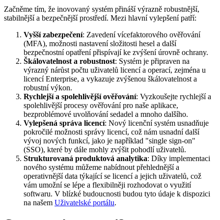
Začněme tím, že inovovaný systém přináší výrazně robustnější,
stabilnější a bezpečnější prostředí. Mezi hlavní vylepšení patří:
Vyšší zabezpečení
: Zavedení vícefaktorového ověřování
(MFA), možnosti nastavení složitosti hesel a další
bezpečnostní opatření přispívají ke zvýšení úrovně ochrany.
Škálovatelnost a robustnost
: Systém je připraven na
výrazný nárůst počtu uživatelů licencí a operací, zejména u
licencí Enterprise, a vykazuje zvýšenou škálovatelnost a
robustní výkon.
Rychlejší a spolehlivější ověřování
: Vyzkoušejte rychlejší a
spolehlivější procesy ověřování pro naše aplikace,
bezproblémové uvolňování sedadel a mnoho dalšího.
Vylepšená správa licencí
: Nový licenční systém usnadňuje
pokročilé možnosti správy licencí, což nám usnadní další
vývoj nových funkcí, jako je například "single sign-on"
(SSO), které by dále mohly zvýšit pohodlí uživatelů.
Strukturovaná produktová analytika
: Díky implementaci
nového systému můžeme nabídnout přehlednější a
operativnější data týkající se licencí a jejich uživatelů, což
vám umožní se lépe a flexibilněji rozhodovat o využití
softwaru. V blízké budoucnosti budou tyto údaje k dispozici
na našem
Uživatelské portálu
.