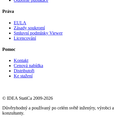
Odborné publikace
Práva
EULA
Zásady soukromí
Smluvní podmínky Viewer
Licencování
Pomoc
Kontakt
Cenová nabídka
Distributoři
Ke stažení
© IDEA StatiCa 2009-2026
Důvěryhodný a používaný po celém světě inženýry, výrobci a
konzultanty.