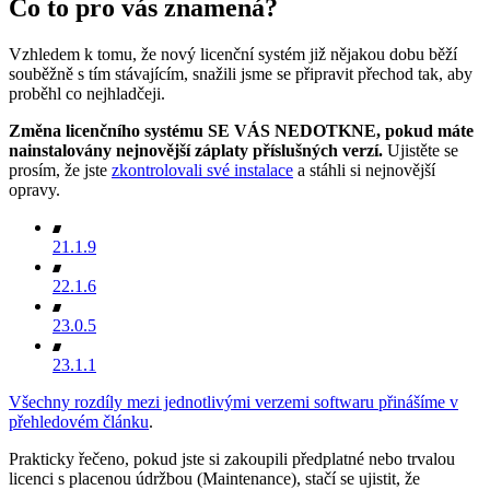
Co to pro vás znamená?
Vzhledem k tomu, že nový licenční systém již nějakou dobu běží
souběžně s tím stávajícím, snažili jsme se připravit přechod tak, aby
proběhl co nejhladčeji.
Změna licenčního systému SE VÁS NEDOTKNE, pokud máte
nainstalovány nejnovější záplaty příslušných verzí.
Ujistěte se
prosím, že jste
zkontrolovali své instalace
a stáhli si nejnovější
opravy.
21.1.9
22.1.6
23.0.5
23.1.1
Všechny rozdíly mezi jednotlivými verzemi softwaru přinášíme v
přehledovém článku
.
Prakticky řečeno, pokud jste si zakoupili předplatné nebo trvalou
licenci s placenou údržbou (Maintenance), stačí se ujistit, že