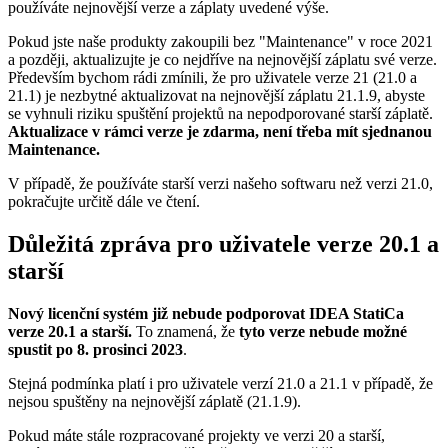
používáte nejnovější verze a záplaty uvedené výše.
Pokud jste naše produkty zakoupili bez "Maintenance" v roce 2021
a později, aktualizujte je co nejdříve na nejnovější záplatu své verze.
Především bychom rádi zmínili, že pro uživatele verze 21 (21.0 a
21.1) je nezbytné aktualizovat na nejnovější záplatu 21.1.9, abyste
se vyhnuli riziku spuštění projektů na nepodporované starší záplatě.
Aktualizace v rámci verze je zdarma, není třeba mít sjednanou
Maintenance.
V případě, že používáte starší verzi našeho softwaru než verzi 21.0,
pokračujte určitě dále ve čtení.
Důležitá zpráva pro uživatele verze 20.1 a
starší
Nový licenční systém již nebude podporovat IDEA StatiCa
verze 20.1 a starší.
To znamená, že
tyto verze nebude možné
spustit po 8. prosinci 2023
.
Stejná podmínka platí i pro uživatele verzí 21.0 a 21.1 v případě, že
nejsou spuštěny na nejnovější záplatě (21.1.9).
Pokud máte stále rozpracované projekty ve verzi 20 a starší,