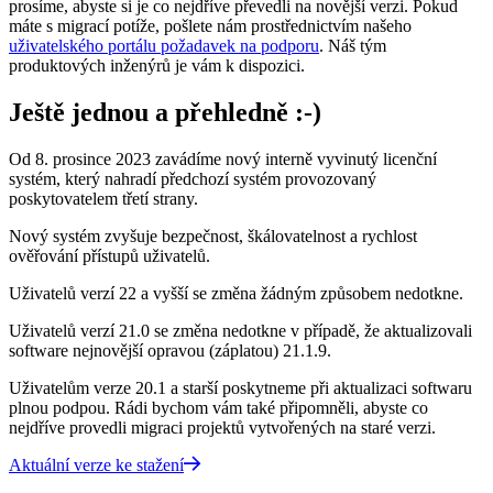
prosíme, abyste si je co nejdříve převedli na novější verzi. Pokud
máte s migrací potíže, pošlete nám prostřednictvím našeho
uživatelského portálu požadavek na podporu
. Náš tým
produktových inženýrů je vám k dispozici.
Ještě jednou a přehledně :-)
Od 8. prosince 2023 zavádíme nový interně vyvinutý licenční
systém, který nahradí předchozí systém provozovaný
poskytovatelem třetí strany.
Nový systém zvyšuje bezpečnost, škálovatelnost a rychlost
ověřování přístupů uživatelů.
Uživatelů verzí 22 a vyšší se změna žádným způsobem nedotkne.
Uživatelů verzí 21.0 se změna nedotkne v případě, že aktualizovali
software nejnovější opravou (záplatou) 21.1.9.
Uživatelům verze 20.1 a starší poskytneme při aktualizaci softwaru
plnou podpou. Rádi bychom vám také připomněli, abyste co
nejdříve provedli migraci projektů vytvořených na staré verzi.
Aktuální verze ke stažení