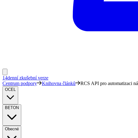
14denní zkušební verze
Centrum podpory
Knihovna článků
RCS API pro automatizaci n
OCEL
BETON
Obecné