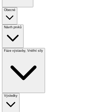
Obecné
Návrh prvků
Fáze výstavby, Vnitřní síly
Výsledky