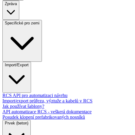
Zpráva
Specifické pro zemi
Import/Export
RCS API pro automatizaci návrhu
Import/export průřezu, výztuže a kabelů v RCS
Jak používat šablony?
API automatizace RCS - veškerá dokumentace
Posudek klopení prefabrikovaných nosníků
Prvek (beton)