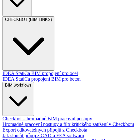
CHECKBOT (BIM LINKS)
IDEA StatiCa BIM propojení pro ocel
IDEA StatiCa propojení BIM pro beton
BIM workflows
Checkbot – hromadné BIM pracovní postupy
Hromadné pracovní postupy a filtr kritického zatížení v Checkbotu
Export editovatelných přípojů z Checkbota
Jak sloučit přípoj z CAD a FEA softwaru