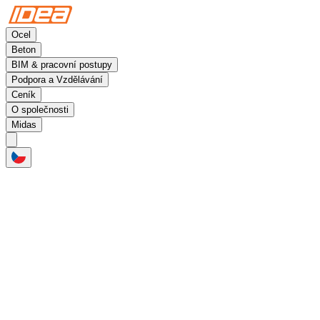
Ocel
Beton
BIM & pracovní postupy
Podpora a Vzdělávání
Ceník
O společnosti
Midas