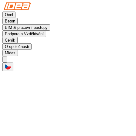
Ocel
Beton
BIM & pracovní postupy
Podpora a Vzdělávání
Ceník
O společnosti
Midas