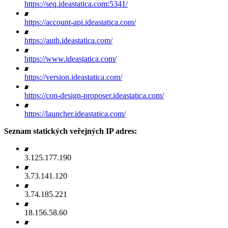
https://seq.ideastatica.com:5341/
https://account-api.ideastatica.com/
https://auth.ideastatica.com/
https://www.ideastatica.com/
https://version.ideastatica.com/
https://con-design-proposer.ideastatica.com/
https://launcher.ideastatica.com/
Seznam statických veřejných IP adres:
3.125.177.190
3.73.141.120
3.74.185.221
18.156.58.60