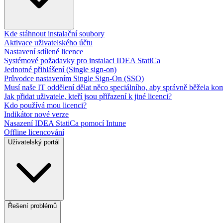
Kde stáhnout instalační soubory
Aktivace uživatelského účtu
Nastavení sdílené licence
Systémové požadavky pro instalaci IDEA StatiCa
Jednotné přihlášení (Single sign-on)
Průvodce nastavením Single Sign-On (SSO)
Musí naše IT oddělení dělat něco speciálního, aby správně běžela ko
Jak přidat uživatele, kteří jsou přiřazení k jiné licenci?
Kdo používá mou licenci?
Indikátor nové verze
Nasazení IDEA StatiCa pomocí Intune
Offline licencování
Uživatelský portál
Řešení problémů