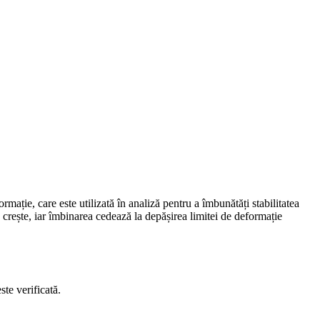
mație, care este utilizată în analiză pentru a îmbunătăți stabilitatea
 crește, iar îmbinarea cedează la depășirea limitei de deformație
te verificată.