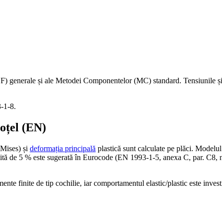
 generale și ale Metodei Componentelor (MC) standard. Tensiunile și f
-1-8.
 oțel (EN)
Mises) și
deformația principală
plastică sunt calculate pe plăci. Modelul d
mită de 5 % este sugerată în Eurocode (EN 1993-1-5, anexa C, par. C8, no
nte finite de tip cochilie, iar comportamentul elastic/plastic este investi