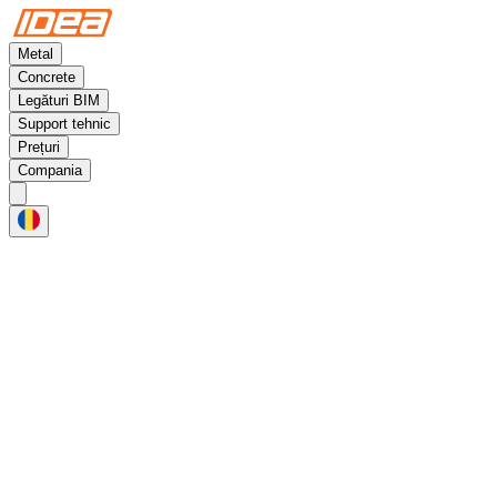
Metal
Concrete
Legături BIM
Support tehnic
Prețuri
Compania