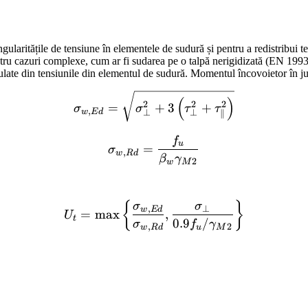
singularitățile de tensiune în elementele de sudură și pentru a redistribu
ntru cazuri complexe, cum ar fi sudarea pe o talpă nerigidizată (EN 1993
ate din tensiunile din elementul de sudură. Momentul încovoietor în juru
\sigma_{w,Ed}=\sqrt{\sigm
(
)
2
2
2
=
+
3
+
σ
σ
τ
τ
,
w
E
d
⊥
⊥
∥
f
\sigma_{w,Rd} = \frac{
u
=
σ
,
w
R
d
β
γ
2
w
M
U_t = \max \left\{ \fra
{
}
σ
σ
,
⊥
w
E
d
=
max
,
U
t
0.9
/
σ
f
γ
,
2
w
R
d
u
M