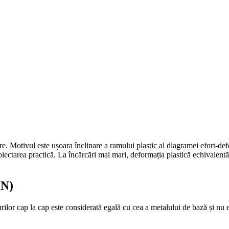
. Motivul este ușoara înclinare a ramului plastic al diagramei efort-defor
iectarea practică. La încărcări mai mari, deformația plastică echivalentă
EN)
lor cap la cap este considerată egală cu cea a metalului de bază și nu es