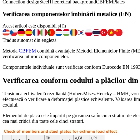
Connection design
Steel
Theoretical background
CBFEM
Plates
Verificarea componentelor îmbinării metalice (EN)
Acest articol este disponibil și în
Tradus automat din engleză
Metoda
CBFEM
combină avantajele Metodei Elementelor Finite (MEF)
verificarea tuturor componentelor.
Componentele individuale sunt verificate conform Eurocode EN 1993
Verificarea conform codului a plăcilor din
Tensiunea echivalentă rezultantă (Huber-Mises-Hencky – HMH, von 
efectuează o verificare a deformației plastice echivalente. Valoarea li
codului.
Elementul de placă este împărțit pe grosimea sa în cinci straturi de eleme
cea mai critică din toate cele cinci straturi.