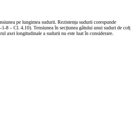
i tensiunea pe lungimea sudurii. Rezistența sudurii corespunde
-1-8 – Cl. 4.10). Tensiunea în secțiunea gâtului unui suduri de colț
l axei longitudinale a sudurii nu este luat în considerare.
a_{\perp}^2 + 3 \left ( \tau_{\perp}^2 + \tau_{\pa
f_u}{\beta_w \gamma_{M2}}
c{\sigma_{{w,Ed}}}{\sigma_{w,Rd}}, \frac{\sigma_