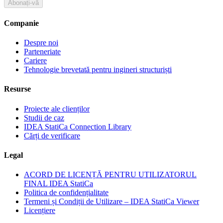
Abonați-vă
Companie
Despre noi
Parteneriate
Cariere
Tehnologie brevetată pentru ingineri structuriști
Resurse
Proiecte ale clienților
Studii de caz
IDEA StatiCa Connection Library
Cărți de verificare
Legal
ACORD DE LICENȚĂ PENTRU UTILIZATORUL
FINAL IDEA StatiCa
Politica de confidențialitate
Termeni și Condiții de Utilizare – IDEA StatiCa Viewer
Licențiere