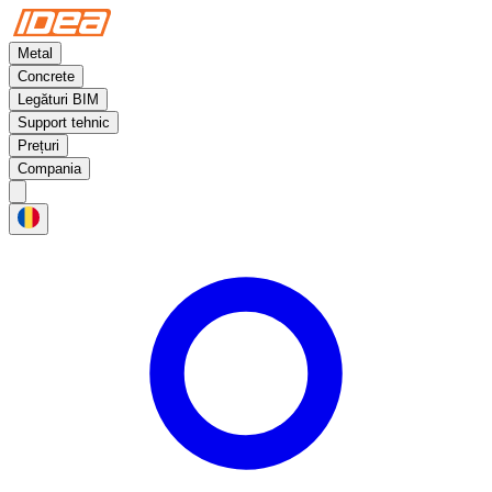
Metal
Concrete
Legături BIM
Support tehnic
Prețuri
Compania