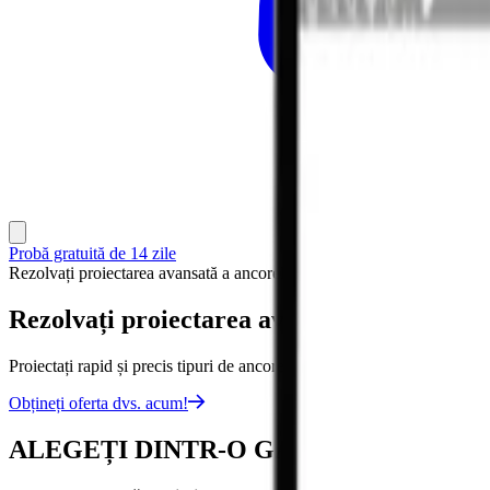
Probă gratuită de 14 zile
Rezolvați proiectarea avansată a ancorelor
Rezolvați proiectarea avansată a ancorelo
Proiectați rapid și precis tipuri de ancore turnate în placă, multi-suprafa
Obțineți oferta dvs. acum!
ALEGEȚI DINTR-O GAMĂ DE
TIPURI