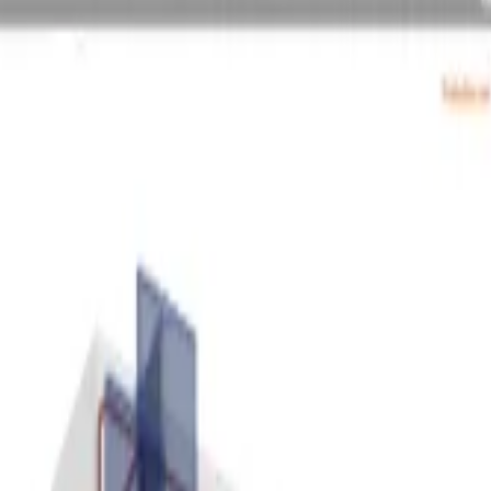
r
ță și cu distanțier
 DE ANCORE