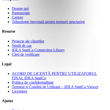
Despre noi
Parteneriate
Cariere
Tehnologie brevetată pentru ingineri structuriști
Resurse
Proiecte ale clienților
Studii de caz
IDEA StatiCa Connection Library
Cărți de verificare
Legal
ACORD DE LICENȚĂ PENTRU UTILIZATORUL
FINAL IDEA StatiCa
Politica de confidențialitate
Termeni și Condiții de Utilizare – IDEA StatiCa Viewer
Licențiere
Ajutor