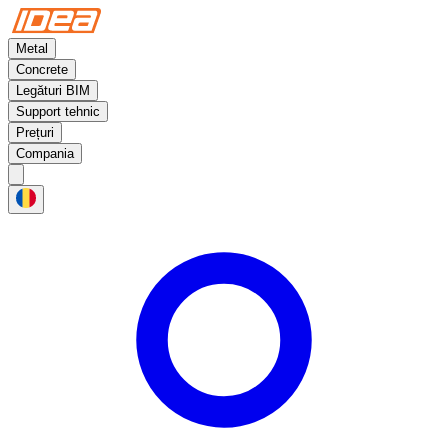
Metal
Concrete
Legături BIM
Support tehnic
Prețuri
Compania