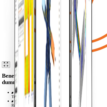
Beneficii cheie pentru compania
dumneavoastră
Timp mai scurt până la obținerea valorii
Reducerea riscurilor prin fluxuri de lucru dovedite