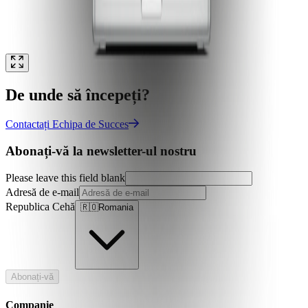
De unde să începeți?
Contactați Echipa de Succes
Abonați-vă la newsletter-ul nostru
Please leave this field blank
Adresă de e-mail
Republica Cehă
🇷🇴
Romania
Abonați-vă
Companie