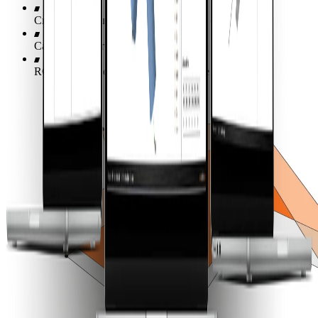
Creșterea productivității inginerilor și a calității
Capacitarea întregii echipe
ROI măsurabil cu suport de specialitate