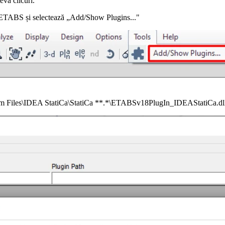
teva clicuri.
in ETABS și selectează „Add/Show Plugins..."
rogram Files\IDEA StatiCa\StatiCa **.*\ETABSv18PlugIn_IDEAStatiCa.dl