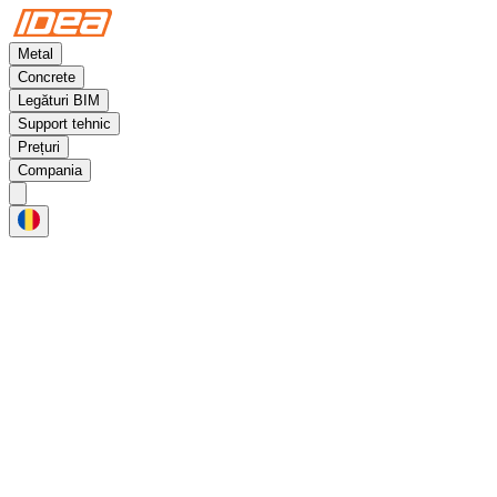
Metal
Concrete
Legături BIM
Support tehnic
Prețuri
Compania