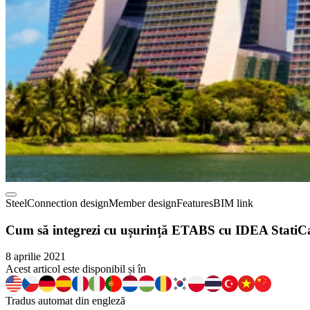
Steel
Connection design
Member design
Features
BIM link
Cum să integrezi cu ușurință ETABS cu IDEA StatiC
8 aprilie 2021
Acest articol este disponibil și în
Tradus automat din engleză