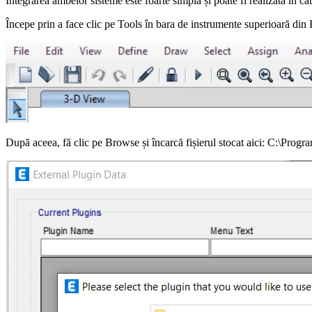
Integrarea ambelor sisteme este foarte simplă și poate fi realizată în câ
Începe prin a face clic pe Tools în bara de instrumente superioară d
După aceea, fă clic pe Browse și încarcă fișierul stocat aici: C:\P