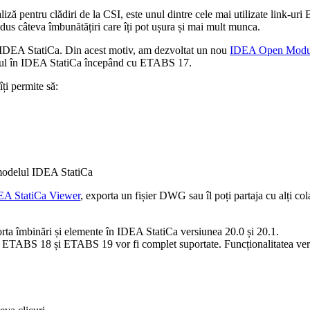
 pentru clădiri de la CSI, este unul dintre cele mai utilizate link-uri B
dus câteva îmbunătățiri care îți pot ușura și mai mult munca.
re IDEA StatiCa. Din acest motiv, am dezvoltat un nou
IDEA Open Modu
portul în IDEA StatiCa începând cu ETABS 17.
 îți permite să:
 modelul IDEA StatiCa
EA StatiCa Viewer
, exporta un fișier DWG sau îl poți partaja cu alți co
rta îmbinări și elemente în IDEA StatiCa versiunea 20.0 și 20.1.
oar ETABS 18 și ETABS 19 vor fi complet suportate. Funcționalitatea ve