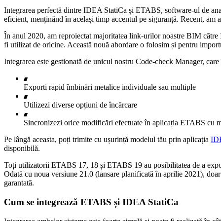
Integrarea perfectă dintre IDEA StatiCa și ETABS, software-ul de analiză
eficient, menținând în același timp accentul pe siguranță. Recent, am a
În anul 2020, am reproiectat majoritatea link-urilor noastre BIM căt
fi utilizat de oricine. Această nouă abordare o folosim și pentru im
Integrarea este gestionată de unicul nostru Code-check Manager, care
Exporti rapid îmbinări metalice individuale sau multiple
Utilizezi diverse opțiuni de încărcare
Sincronizezi orice modificări efectuate în aplicația ETABS cu
Pe lângă aceasta, poți trimite cu ușurință modelul tău prin aplicația
ID
disponibilă.
Toți utilizatorii ETABS 17, 18 și ETABS 19 au posibilitatea de a expo
Odată cu noua versiune 21.0 (lansare planificată în aprilie 2021), d
garantată.
Cum se integrează ETABS și IDEA StatiCa