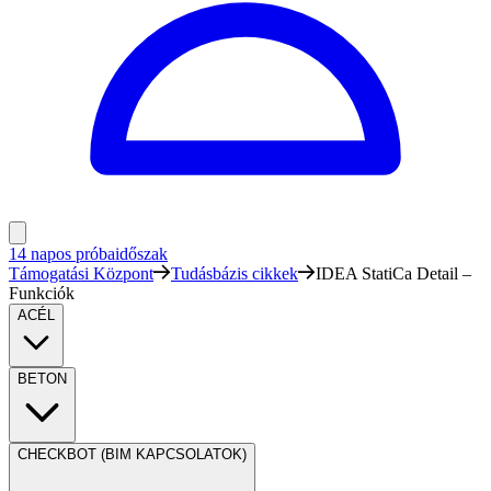
14 napos próbaidőszak
Támogatási Központ
Tudásbázis cikkek
IDEA StatiCa Detail –
Funkciók
ACÉL
BETON
CHECKBOT (BIM KAPCSOLATOK)