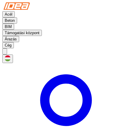
Acél
Beton
BIM
Támogatási központ
Árazás
Cég