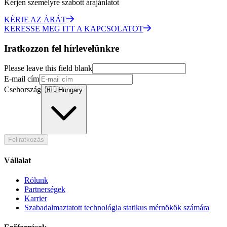
Kérjen személyre szabott árajánlatot
KÉRJE AZ ÁRÁT
KERESSE MEG ITT A KAPCSOLATOT
Iratkozzon fel hírlevelünkre
Please leave this field blank
E-mail cím
Csehország
🇭🇺
Hungary
Feliratkozás
Vállalat
Rólunk
Partnerségek
Karrier
Szabadalmaztatott technológia statikus mérnökök számára