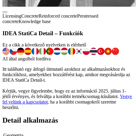
Licensing
Concrete
Reinforced concrete
Prestressed
concrete
Knowledge base
IDEA StatiCa Detail – Funkciók
Ez a cikk a következő nyelveken is elérhető
AI által angolból fordítva
Itt található egy átfogó útmutató azokhoz az alkalmazásokhoz és
funkciókhoz, amelyekhez hozzáférést kap, amikor megvásárolja az
IDEA StatiCa Detail-t.
Kérjük, vegye figyelembe, hogy ez az információ 2025. július 1-
jétől érvényes, és felváltja a korábbi termékcsomag-kínálatot.
Vegye
fel velünk a kapcsolatot
, ha a korábbi csomagokról szeretne
beszélni.
Detail alkalmazás
Geometria