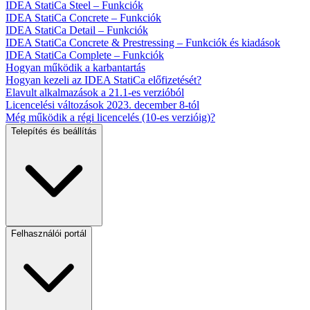
IDEA StatiCa Steel – Funkciók
IDEA StatiCa Concrete – Funkciók
IDEA StatiCa Detail – Funkciók
IDEA StatiCa Concrete & Prestressing – Funkciók és kiadások
IDEA StatiCa Complete – Funkciók
Hogyan működik a karbantartás
Hogyan kezeli az IDEA StatiCa előfizetését?
Elavult alkalmazások a 21.1-es verzióból
Licencelési változások 2023. december 8-tól
Még működik a régi licencelés (10-es verzióig)?
Telepítés és beállítás
Felhasználói portál