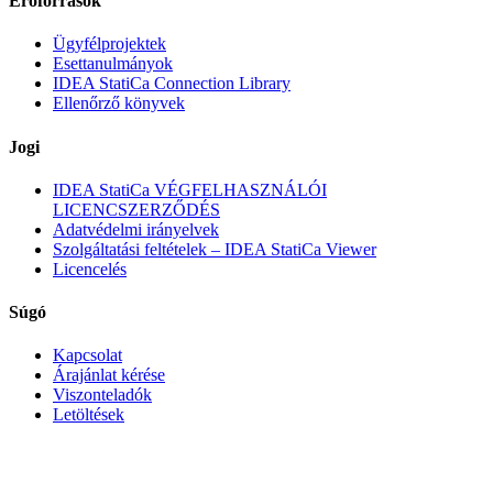
Erőforrások
Ügyfélprojektek
Esettanulmányok
IDEA StatiCa Connection Library
Ellenőrző könyvek
Jogi
IDEA StatiCa VÉGFELHASZNÁLÓI
LICENCSZERZŐDÉS
Adatvédelmi irányelvek
Szolgáltatási feltételek – IDEA StatiCa Viewer
Licencelés
Súgó
Kapcsolat
Árajánlat kérése
Viszonteladók
Letöltések