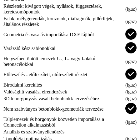
Részletek: kivágott végek, nyílások, függesztések,
(igaz)
keretcsomópontok
Falak, mélygerendák, konzolok, diafragmák, pillérfejek,
(igaz)
általános részletek
Geometria és vasalás importálása DXF fájlból
Varázsló kész sablonokkal
Helyszínen öntött lemezek U-, L- vagy I-alakú
(igaz)
betonacélokkal
Előfeszítés - előfeszített, utófeszített részlet
Birodalmi kerekítés
(igaz)
Valósághű vasalási elrendezések
(igaz)
3D lehorgonyzás vasalt betonblokk tervezéséhez
(igaz)
Nem szabványos betonblokk-geometriák tervezése
Talplemezek és horgonyok közvetlen importálása a
(igaz)
Connection alkalmazásból
Analízis és szabványellenőrzés
Topológiai optimalizálás
(igaz)