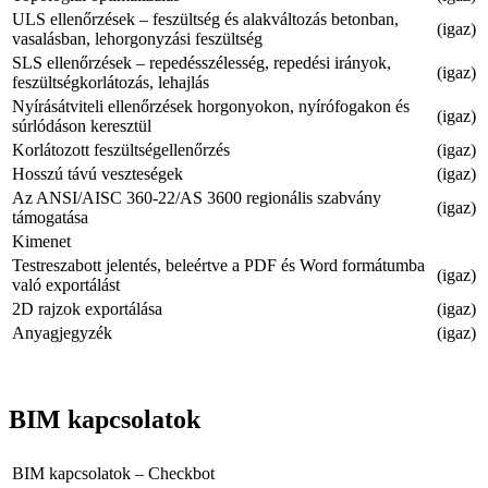
ULS ellenőrzések – feszültség és alakváltozás betonban,
(igaz)
vasalásban, lehorgonyzási feszültség
SLS ellenőrzések – repedésszélesség, repedési irányok,
(igaz)
feszültségkorlátozás, lehajlás
Nyírásátviteli ellenőrzések horgonyokon, nyírófogakon és
(igaz)
súrlódáson keresztül
Korlátozott feszültségellenőrzés
(igaz)
Hosszú távú veszteségek
(igaz)
Az ANSI/AISC 360-22/AS 3600 regionális szabvány
(igaz)
támogatása
Kimenet
Testreszabott jelentés, beleértve a PDF és Word formátumba
(igaz)
való exportálást
2D rajzok exportálása
(igaz)
Anyagjegyzék
(igaz)
BIM kapcsolatok
BIM kapcsolatok – Checkbot