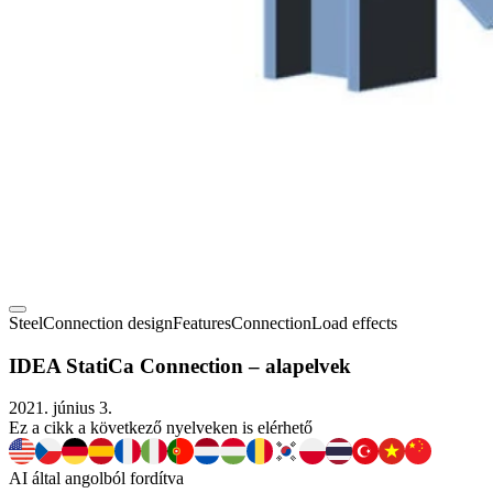
Steel
Connection design
Features
Connection
Load effects
IDEA StatiCa Connection – alapelvek
2021. június 3.
Ez a cikk a következő nyelveken is elérhető
AI által angolból fordítva