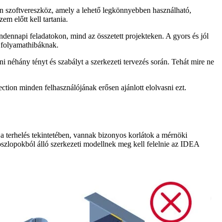
an szoftvereszköz, amely a lehető legkönnyebben használható,
m előtt kell tartania.
ennapi feladatokon, mind az összetett projekteken. A gyors és jól
y folyamathibáknak.
néhány tényt és szabályt a szerkezeti tervezés során. Tehát mire ne
tion minden felhasználójának erősen ajánlott elolvasni ezt.
 a terhelés tekintetében, vannak bizonyos korlátok a mérnöki
szlopokból álló szerkezeti modellnek meg kell felelnie az IDEA