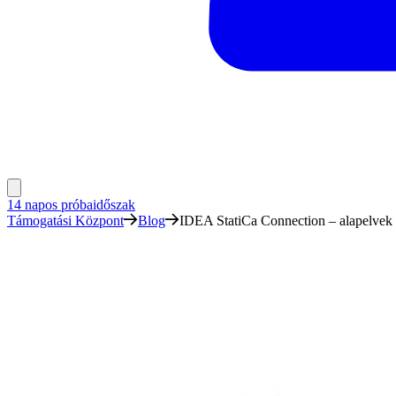
14 napos próbaidőszak
Támogatási Központ
Blog
IDEA StatiCa Connection – alapelvek