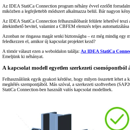
Az IDEA StatiCa Connection program néhány évvel ezelőtt forradalmas
miközben a legfejlettebb módszert alkalmazza belül. Bár nagyon kénye
Az IDEA StatiCa Connection felhasználóbarát felülete lehetővé teszi
áttekinthető bevitel, valamint a CBFEM elemzés teljes automatizálás
Azonban ne ringassa magát senki biztonságba – ez még mindig egy mér
feledkezzen el, amikor új kapcsolat projektet kezd?
A tömör választ ezen a weboldalon találja:
Az IDEA StatiCa Connect
Emeljünk ki néhányat.
A kapcsolat modell egyetlen szerkezeti csomópontból á
Felhasználóink egyik gyakori kérdése, hogy milyen összetett lehet a k
megítélés szempontjából. Más szóval, a szerkezeti szoftverben (SAP
StatiCa Connection-ben használt valós kapcsolat modellnek.