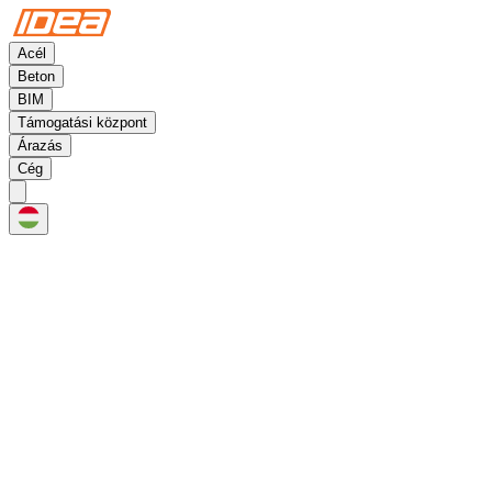
Acél
Beton
BIM
Támogatási központ
Árazás
Cég