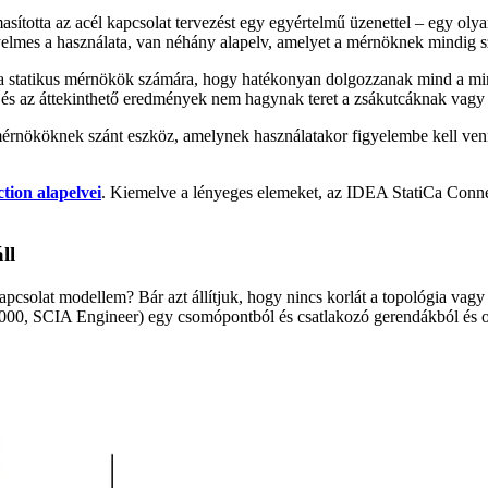
ította az acél kapcsolat tervezést egy egyértelmű üzenettel – egy oly
lmes a használata, van néhány alapelv, amelyet a mérnöknek mindig sze
 a statikus mérnökök számára, hogy hatékonyan dolgozzanak mind a mind
a és az áttekinthető eredmények nem hagynak teret a zsákutcáknak vag
nököknek szánt eszköz, amelynek használatakor figyelembe kell venni 
ion alapelvei
. Kiemelve a lényeges elemeket, az IDEA StatiCa Connec
ll
apcsolat modellem? Bár azt állítjuk, hogy nincs korlát a topológia vagy
2000, SCIA Engineer) egy csomópontból és csatlakozó gerendákból és o