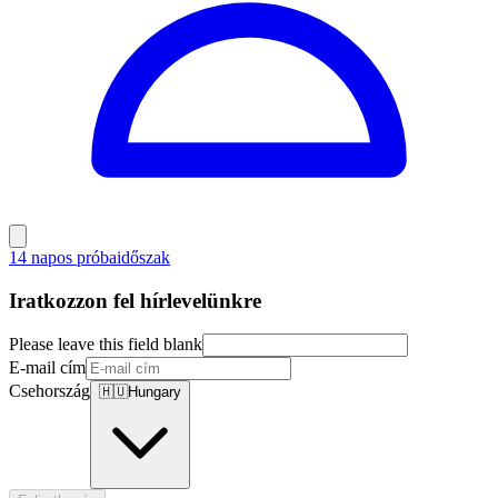
14 napos próbaidőszak
Iratkozzon fel hírlevelünkre
Please leave this field blank
E-mail cím
Csehország
🇭🇺
Hungary