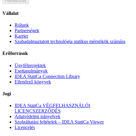
Feliratkozás
Vállalat
Rólunk
Partnerségek
Karrier
Szabadalmaztatott technológia statikus mérnökök számára
Erőforrások
Ügyfélprojektek
Esettanulmányok
IDEA StatiCa Connection Library
Ellenőrző könyvek
Jogi
IDEA StatiCa VÉGFELHASZNÁLÓI
LICENCSZERZŐDÉS
Adatvédelmi irányelvek
Szolgáltatási feltételek – IDEA StatiCa Viewer
Licencelés