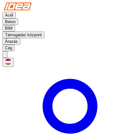
Acél
Beton
BIM
Támogatási központ
Árazás
Cég