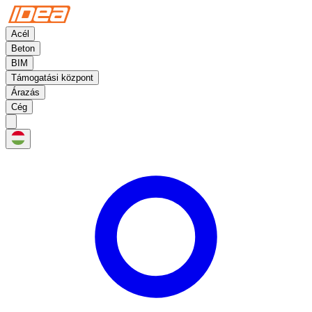
Acél
Beton
BIM
Támogatási központ
Árazás
Cég