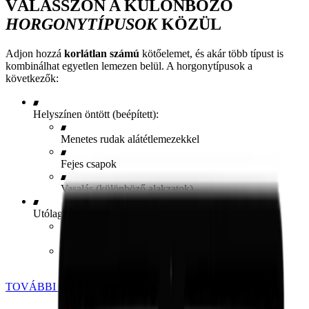
VÁLASSZON A KÜLÖNBÖZŐ
HORGONYTÍPUSOK
KÖZÜL
​Adjon hozzá
korlátlan számú
kötőelemet, és akár több típust is
kombinálhat egyetlen lemezen belül. A horgonytípusok a
következők:
Helyszínen öntött (beépített):
Menetes rudak alátétlemezekkel
Fejes csapok
Vasalás (különböző alakzatok)
Utólag beépített (ragasztott):
Egyenes menetes rudak
Vasalásrudak (egyenes)
TOVÁBBI HORGONYTÍPUSOK MEGTEKINTÉSE