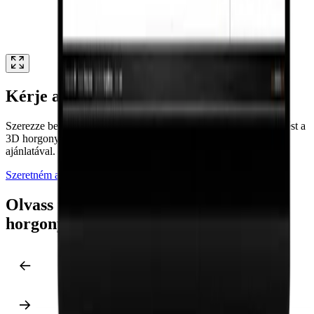
Kérje ajánlatát most!
Szerezze be az IDEA StatiCa 25.1-et, és nyisson teljes hozzáférést a
3D horgonyzáshoz – a talplemezdtől a vasalásig –, különleges
ajánlatával.
Szeretném az anchoring ajánlatomat
Olvass tovább az IDEA StatiCa
horgonyzástervezési lehetőségeiről