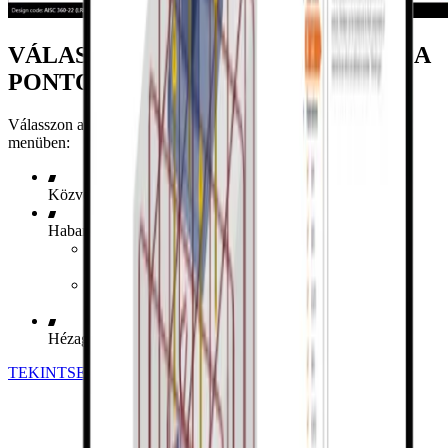
VÁLASSZA KI A
BEÉPÍTÉSI TÍPUST
A
PONTOS EREDMÉNYEKÉRT
Válasszon a következő szerelési lehetőségek közül a legördülő
menüben:
Közvetlen beépítés
Habarcs kitöltés
Anyák csak felülről (csuklós kényszerfeltétel)
Anyák felülről és alulról (merev kényszerfeltétel)
Hézag a talplemez és az alapozás között
TEKINTSE MEG A BEÉPÍTÉSI LEHETŐSÉGEKET