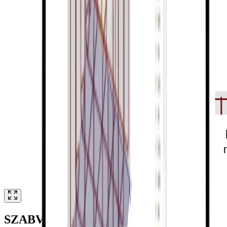
SZABVÁNYELLENŐRZÉS
MINDEN