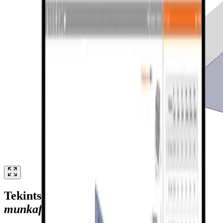
Tekintse meg az
acél-beton
munkafolyamatot