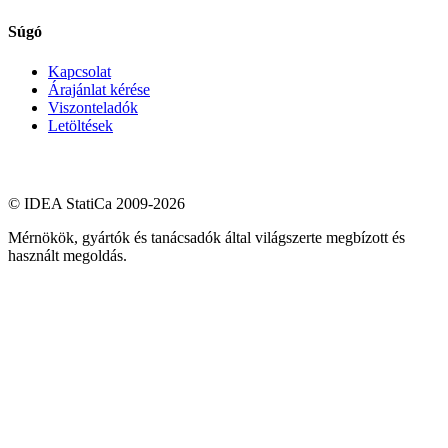
Súgó
Kapcsolat
Árajánlat kérése
Viszonteladók
Letöltések
© IDEA StatiCa 2009-2026
Mérnökök, gyártók és tanácsadók által világszerte megbízott és
használt megoldás.