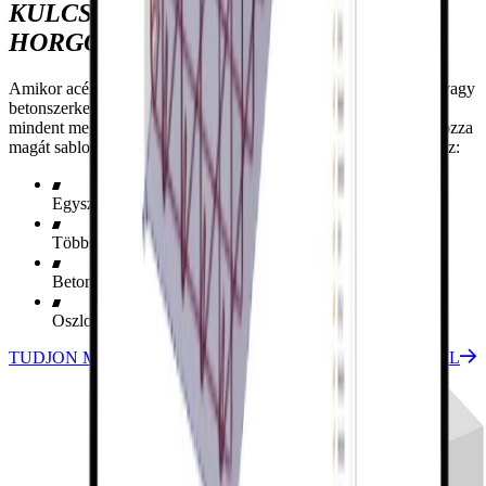
KULCSFONTOSSÁGÚ
HORGONYZÁSRA
Amikor acél szerkezeti elemeket csatlakoztat betonblokkokhoz vagy
betonszerkezeti elemekhez, más eszközök nem teszik lehetővé
mindent megtervezni és szabványellenőrzést végezni. Ne korlátozza
magát sablonokra, és használja a valódi vasalást a következőkhöz:
Egyszerű alapblokkokhoz
Többszintes talapzatokhoz
Betongerendákhoz
Oszlopokhoz
TUDJON MEG TÖBBET AZ ELRENDEZÉSI TÍPUSOKRÓL