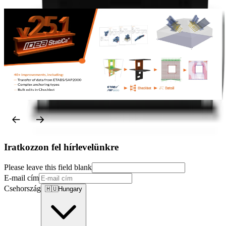
Steel
Concrete
Licensing
Release notes
Kiadási megjegyzések IDEA StatiCa 25.1
T
Tovább olvasom
Iratkozzon fel hírlevelünkre
Please leave this field blank
E-mail cím
Csehország
🇭🇺
Hungary