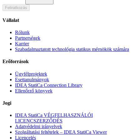
Feliratkozás
Vállalat
Rólunk
Partnerségek
Karrier
Szabadalmaztatott technológia statikus mérnökök számára
Erőforrások
Ügyfélprojektek
Esettanulmányok
IDEA StatiCa Connection Library
Ellenőrző könyvek
Jogi
IDEA StatiCa VÉGFELHASZNÁLÓI
LICENCSZERZŐDÉS
Adatvédelmi irányelvek
Szolgáltatási feltételek – IDEA StatiCa Viewer
Licencelés