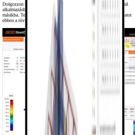
Dolgozzon beöntött lemezekkel mind a Connection, mind a Detail
alkalmazásban, és vigye át az adatokat az egyik alkalmazásból a
másikba. Tekintse meg a teljes Connection–Detail munkafolyamatot
ebben a rövid videóban.