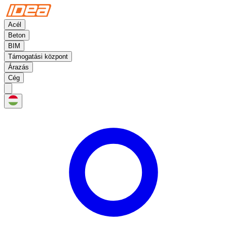
Acél
Beton
BIM
Támogatási központ
Árazás
Cég