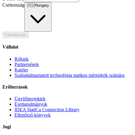
Csehország
🇭🇺
Hungary
Feliratkozás
Vállalat
Rólunk
Partnerségek
Karrier
Szabadalmaztatott technológia statikus mérnökök számára
Erőforrások
Ügyfélprojektek
Esettanulmányok
IDEA StatiCa Connection Library
Ellenőrző könyvek
Jogi