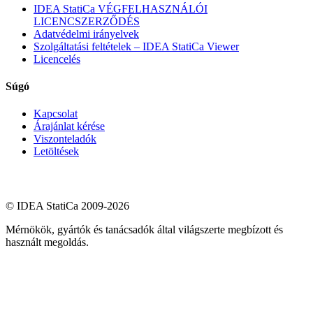
IDEA StatiCa VÉGFELHASZNÁLÓI
LICENCSZERZŐDÉS
Adatvédelmi irányelvek
Szolgáltatási feltételek – IDEA StatiCa Viewer
Licencelés
Súgó
Kapcsolat
Árajánlat kérése
Viszonteladók
Letöltések
© IDEA StatiCa 2009-2026
Mérnökök, gyártók és tanácsadók által világszerte megbízott és
használt megoldás.