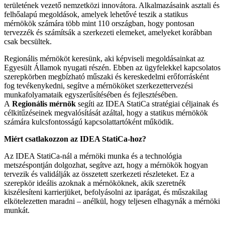
területének vezető nemzetközi innovátora. Alkalmazásaink asztali és
felhőalapú megoldások, amelyek lehetővé teszik a statikus
mérnökök számára több mint 110 országban, hogy pontosan
tervezzék és számítsák a szerkezeti elemeket, amelyeket korábban
csak becsültek.
Regionális mérnököt keresünk, aki képviseli megoldásainkat az
Egyesült Államok nyugati részén. Ebben az ügyfelekkel kapcsolatos
szerepkörben megbízható műszaki és kereskedelmi erőforrásként
fog tevékenykedni, segítve a mérnököket szerkezettervezési
munkafolyamataik egyszerűsítésében és fejlesztésében.
A
Regionális mérnök
segíti az IDEA StatiCa stratégiai céljainak és
célkitűzéseinek megvalósítását azáltal, hogy a statikus mérnökök
számára kulcsfontosságú kapcsolattartóként működik.
Miért csatlakozzon az IDEA StatiCa-hoz?
Az IDEA StatiCa-nál a mérnöki munka és a technológia
metszéspontján dolgozhat, segítve azt, hogy a mérnökök hogyan
tervezik és validálják az összetett szerkezeti részleteket. Ez a
szerepkör ideális azoknak a mérnököknek, akik szeretnék
kiszélesíteni karrierjüket, befolyásolni az iparágat, és műszakilag
elkötelezetten maradni – anélkül, hogy teljesen elhagynák a mérnöki
munkát.