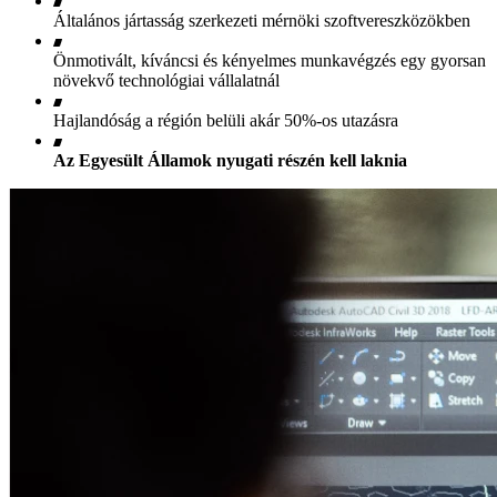
Általános jártasság szerkezeti mérnöki szoftvereszközökben
Önmotivált, kíváncsi és kényelmes munkavégzés egy gyorsan
növekvő technológiai vállalatnál
Hajlandóság a régión belüli akár 50%-os utazásra
Az Egyesült Államok nyugati részén kell laknia