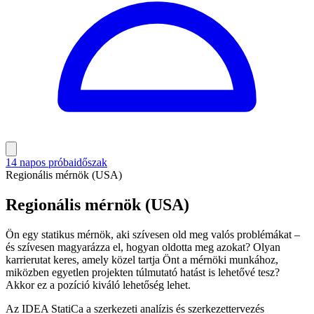
14 napos próbaidőszak
Regionális mérnök (USA)
Regionális mérnök (USA)
Ön egy statikus mérnök, aki szívesen old meg valós problémákat –
és szívesen magyarázza el, hogyan oldotta meg azokat? Olyan
karrierutat keres, amely közel tartja Önt a mérnöki munkához,
miközben egyetlen projekten túlmutató hatást is lehetővé tesz?
Akkor ez a pozíció kiváló lehetőség lehet.
Az IDEA StatiCa a szerkezeti analízis és szerkezettervezés