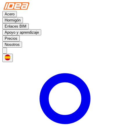
Acero
Hormigón
Enlaces BIM
Apoyo y aprendizaje
Precios
Nosotros