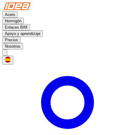
Acero
Hormigón
Enlaces BIM
Apoyo y aprendizaje
Precios
Nosotros