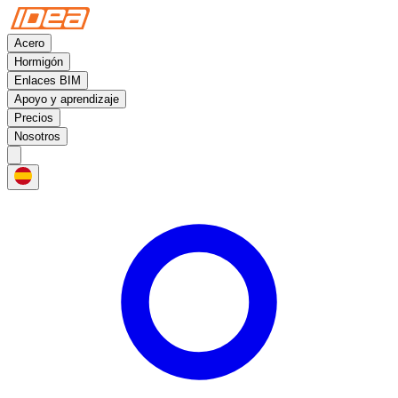
Acero
Hormigón
Enlaces BIM
Apoyo y aprendizaje
Precios
Nosotros