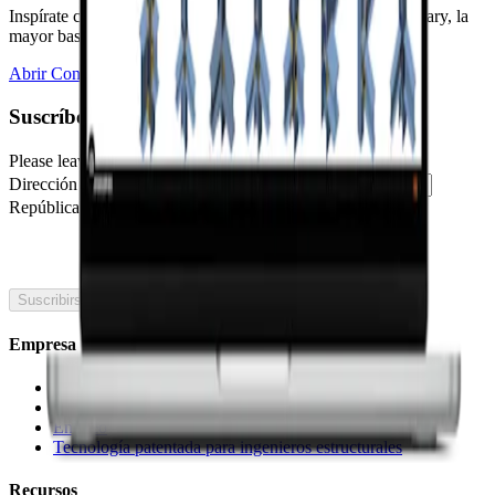
Inspírate con más de 700.000 diseños en la Connection Library, la
mayor base de datos de uniones de acero del mundo.
Abrir Connection Library
Suscríbete a nuestro boletín
Please leave this field blank
Dirección de correo electrónico
República Checa
🇪🇸
Spain
Suscribirse
Empresa
Sobre nosotros
Asociaciones
Empleo
Tecnología patentada para ingenieros estructurales
Recursos