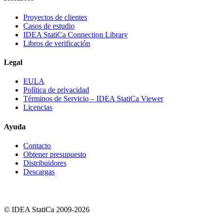
Proyectos de clientes
Casos de estudio
IDEA StatiCa Connection Library
Libros de verificación
Legal
EULA
Política de privacidad
Términos de Servicio – IDEA StatiCa Viewer
Licencias
Ayuda
Contacto
Obtener presupuesto
Distribuidores
Descargas
© IDEA StatiCa 2009-2026