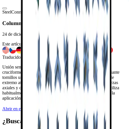
Steel
Connection design
Sample projects
Connection
Viewer
Columna de sección transversal general
24 de diciembre de 2022
Este artículo también está disponible en
Traducido por IA del inglés
Unión semirrígida de dos columnas con sección transversal
cruciforme soldada general. Los elementos se conectan mediante
tornillos usando placas de extremo. Las uniones con placa de
extremo atornillada están diseñadas para poder transferir fuerzas
axiales y cortantes, y momentos. Este tipo de estructura se utiliza
habitualmente en zonas con actividad sísmica. Modelado en la
aplicación
IDEA StatiCa Connection
.
Abrir en el visor
Descargar
¿Buscas más uniones como esta?