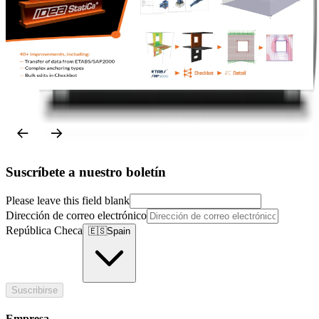
Licensing
Release notes
Notas de la versión IDEA StatiCa 25.1
L
Leer más
Suscríbete a nuestro boletín
Please leave this field blank
Dirección de correo electrónico
República Checa
🇪🇸
Spain
Suscribirse
Empresa