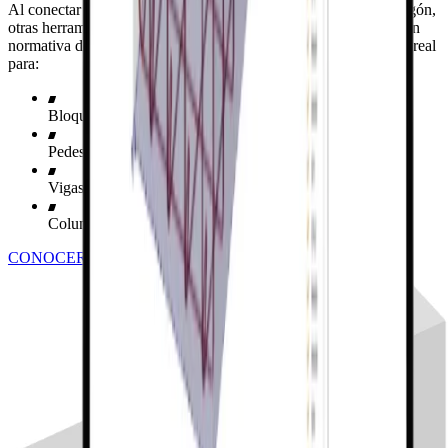
Al conectar elementos de acero a bloques o elementos de hormigón,
otras herramientas no le permiten diseñar y realizar la verificación
normativa de todo. No se limite a plantillas y utilice la armadura real
para:
Bloques de cimentación simples
Pedestales multinivel
Vigas de hormigón
Columnas
CONOCER LOS TIPOS DE DISPOSICIÓN