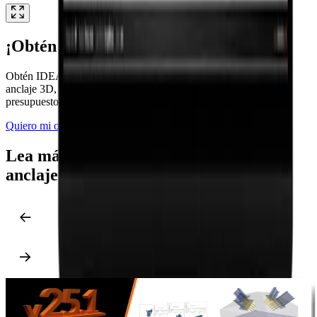
¡Obtén Tu Presupuesto Ahora!
Obtén IDEA StatiCa 25.1 y desbloquea el acceso completo al
anclaje 3D, desde la placa base hasta la armadura, con tu
presupuesto especial.
Quiero mi oferta de anclaje
Lea más sobre las opciones de diseño de
anclaje en IDEA StatiCa
Steel
Concrete