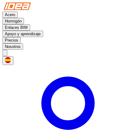
Acero
Hormigón
Enlaces BIM
Apoyo y aprendizaje
Precios
Nosotros