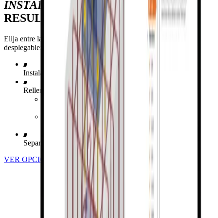
INSTALACIÓN
PARA OBTENER
RESULTADOS PRECISOS
Elija entre las siguientes opciones de montaje en el menú
desplegable:
Instalación directa
Relleno de mortero
Tuercas solo por arriba (restricción articulada)
Tuercas por arriba y por abajo (restricción rígida)
Separación entre la placa base y la cimentación
VER OPCIONES DE INSTALACIÓN