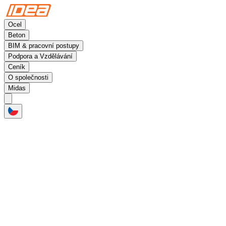
Ocel
Beton
BIM & pracovní postupy
Podpora a Vzdělávání
Ceník
O společnosti
Midas