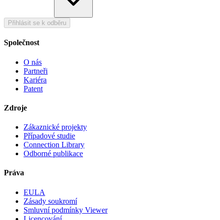
Přihlásit se k odběru
Společnost
O nás
Partneři
Kariéra
Patent
Zdroje
Zákaznické projekty
Případové studie
Connection Library
Odborné publikace
Práva
EULA
Zásady soukromí
Smluvní podmínky Viewer
Licencování