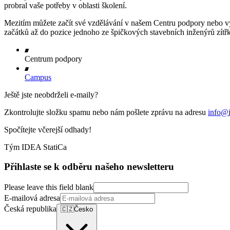
probral vaše potřeby v oblasti školení.
Mezitím můžete začít své vzdělávání v našem Centru podpory nebo vy
začátků až do pozice jednoho ze špičkových stavebních inženýrů zítř
Centrum podpory
Campus
Ještě jste neobdrželi e-maily?
Zkontrolujte složku spamu nebo nám pošlete zprávu na adresu
info@i
Spočítejte včerejší odhady!
Tým IDEA StatiCa
Přihlaste se k odběru našeho newsletteru
Please leave this field blank
E-mailová adresa
Česká republika
🇨🇿
Česko