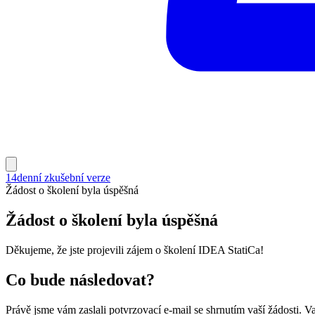
14denní zkušební verze
Žádost o školení byla úspěšná
Žádost o školení byla úspěšná
Děkujeme, že jste projevili zájem o školení IDEA StatiCa!
Co bude následovat?
Právě jsme vám zaslali potvrzovací e-mail se shrnutím vaší žádosti. 