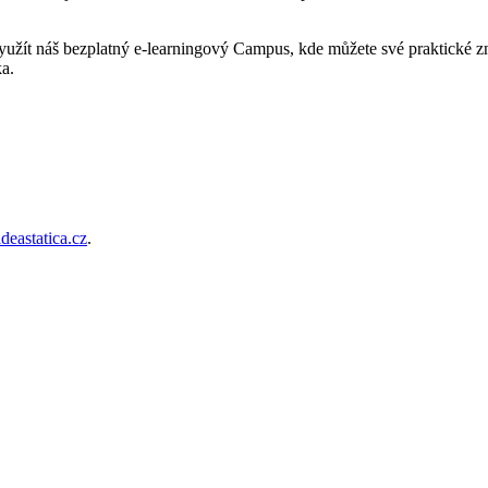
užít náš bezplatný e-learningový Campus, kde můžete své praktické z
ka.
deastatica.cz
.