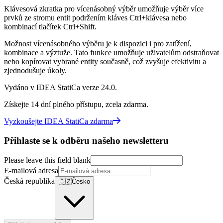
Klávesová zkratka pro vícenásobný výběr umožňuje výběr více
prvků ze stromu entit podržením kláves Ctrl+klávesa nebo
kombinací tlačítek Ctrl+Shift.
Možnost vícenásobného výběru je k dispozici i pro zatížení,
kombinace a výztuže. Tato funkce umožňuje uživatelům odstraňovat
nebo kopírovat vybrané entity současně, což zvyšuje efektivitu a
zjednodušuje úkoly.
Vydáno v IDEA StatiCa verze 24.0.
Získejte 14 dní plného přístupu, zcela zdarma.
Vyzkoušejte IDEA StatiCa zdarma
Přihlaste se k odběru našeho newsletteru
Please leave this field blank
E-mailová adresa
Česká republika
🇨🇿
Česko