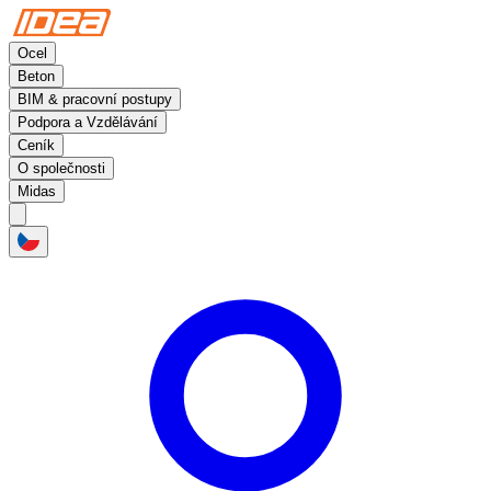
Ocel
Beton
BIM & pracovní postupy
Podpora a Vzdělávání
Ceník
O společnosti
Midas