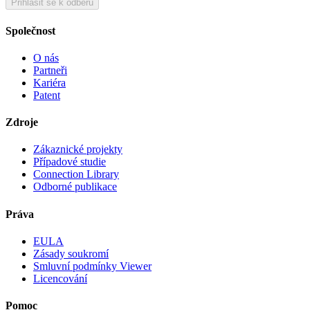
Přihlásit se k odběru
Společnost
O nás
Partneři
Kariéra
Patent
Zdroje
Zákaznické projekty
Případové studie
Connection Library
Odborné publikace
Práva
EULA
Zásady soukromí
Smluvní podmínky Viewer
Licencování
Pomoc