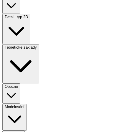
Detail, typ 2D
Teoretické základy
Obecné
Modelování