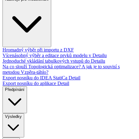
Hromadný výběr při importu z DXF
Vícenásobný výběr a editace prvků modelu v Detailu
Jednoduché vkládání tabulkových vstupů do Detailu
Na co slouží Topologická optimalizace? A jak je to souvisí s
metodou Vzpěra-táhlo?
Export nosníku do IDEA StatiCa Detail
Export nosníku do aplikace Detail
Předpínání
Výsledky