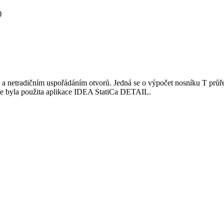
)
m a netradičním uspořádáním otvorů. Jedná se o výpočet nosníku T prů
ýze byla použita aplikace IDEA StatiCa DETAIL.