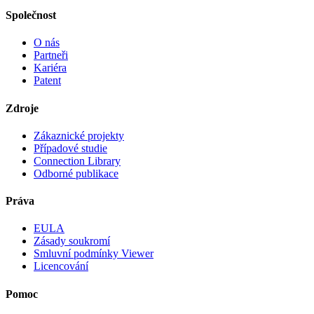
Společnost
O nás
Partneři
Kariéra
Patent
Zdroje
Zákaznické projekty
Případové studie
Connection Library
Odborné publikace
Práva
EULA
Zásady soukromí
Smluvní podmínky Viewer
Licencování
Pomoc