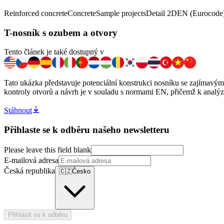
Reinforced concrete
Concrete
Sample projects
Detail 2D
EN (Eurocode
T-nosník s ozubem a otvory
Tento článek je také dostupný v
Tato ukázka představuje potenciální konstrukci nosníku se zajímavý
kontroly otvorů a návrh je v souladu s normami EN, přičemž k anal
Stáhnout
Přihlaste se k odběru našeho newsletteru
Please leave this field blank
E-mailová adresa
Česká republika
🇨🇿
Česko
Přihlásit se k odběru